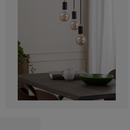
5.26315789473
0%
31.5789473684