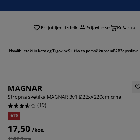
Priljubljeni izdelki
Prijavite se
Košarica
Navdih
Letaki in katalogi
Trgovine
Služba za pomoč kupcem
B2B
Zaposlitve
MAGNAR
Stropna svetilka MAGNAR 3v1 Ø22xV220cm črna
(
19
)
-61%
0527%
17,50
/kos.
6842%
44,99 /kos.