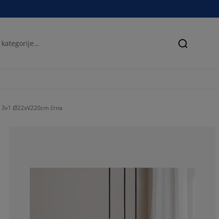
Iskanje
R 3v1 Ø22xV220cm črna
57.8947368421
5.26315789473