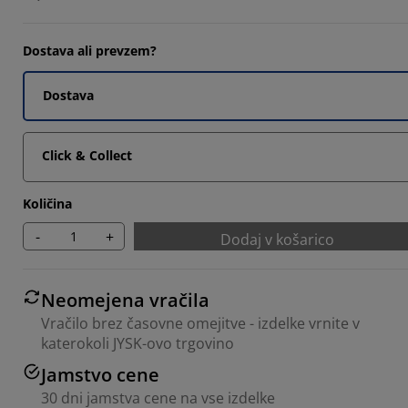
6842%
Dostava ali prevzem?
2105%
Dostava
Click & Collect
Količina
-
+
Dodaj v košarico
Neomejena vračila
Vračilo brez časovne omejitve - izdelke vrnite v
katerokoli JYSK-ovo trgovino
Jamstvo cene
30 dni jamstva cene na vse izdelke