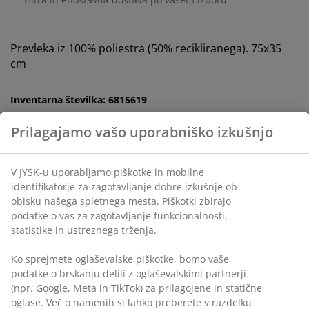
Prevleka iz 100% poliestra (50% recikliranega). 75x35
cm
Inventarna številka: 6815619
Podatki o izdelku
Ocene
(
77
)
Dostava