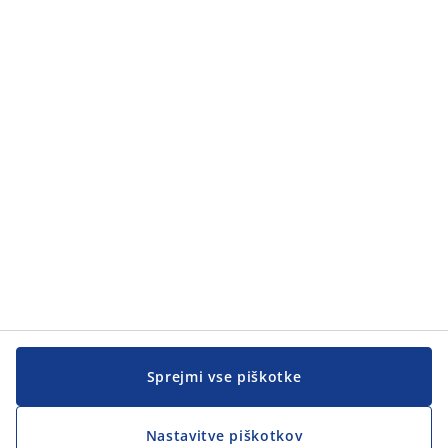
Kategorije
Kategorije
Pomoč kupcem
Pomoč kupcem
JYSK
JYSK
SEDEŽ PODJETJA
Sledite podjetju JYSK