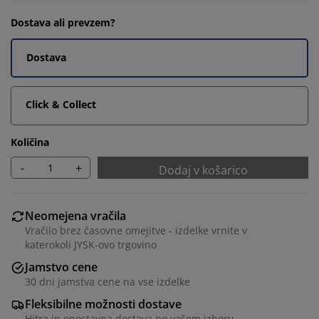
Dostava ali prevzem?
Dostava
Click & Collect
Količina
-
+
Dodaj v košarico
Neomejena vračila
Vračilo brez časovne omejitve - izdelke vrnite v
katerokoli JYSK-ovo trgovino
Jamstvo cene
30 dni jamstva cene na vse izdelke
Fleksibilne možnosti dostave
Hitra in enostavna dostava po vašem izboru