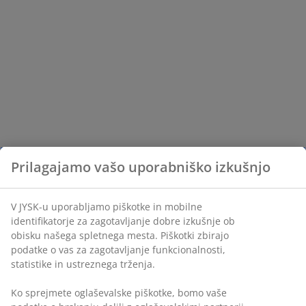
Prilagajamo vašo uporabniško izkušnjo
V JYSK-u uporabljamo piškotke in mobilne
identifikatorje za zagotavljanje dobre izkušnje ob
obisku našega spletnega mesta. Piškotki zbirajo
podatke o vas za zagotavljanje funkcionalnosti,
statistike in ustreznega trženja.
Ko sprejmete oglaševalske piškotke, bomo vaše