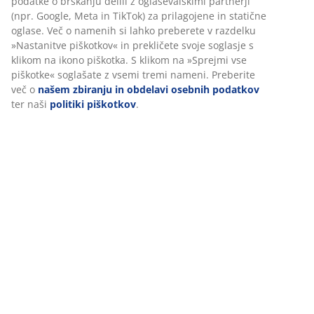
podatke o brskanju delili z oglaševalskimi partnerji
(npr. Google, Meta in TikTok) za prilagojene in statične
oglase. Več o namenih si lahko preberete v razdelku
»Nastanitve piškotkov« in prekličete svoje soglasje s
klikom na ikono piškotka. S klikom na »Sprejmi vse
piškotke« soglašate z vsemi tremi nameni. Preberite
več o
našem zbiranju in obdelavi osebnih podatkov
ter naši
politiki piškotkov
.