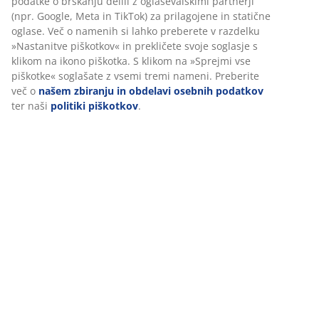
podatke o brskanju delili z oglaševalskimi partnerji
(npr. Google, Meta in TikTok) za prilagojene in statične
oglase. Več o namenih si lahko preberete v razdelku
»Nastanitve piškotkov« in prekličete svoje soglasje s
klikom na ikono piškotka. S klikom na »Sprejmi vse
piškotke« soglašate z vsemi tremi nameni. Preberite
več o
našem zbiranju in obdelavi osebnih podatkov
ter naši
politiki piškotkov
.