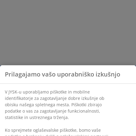
Prilagajamo vašo uporabniško izkušnjo
V JYSK-u uporabljamo piškotke in mobilne
identifikatorje za zagotavljanje dobre izkušnje ob
obisku našega spletnega mesta. Piškotki zbirajo
podatke o vas za zagotavljanje funkcionalnosti,
statistike in ustreznega trženja.
Ko sprejmete oglaševalske piškotke, bomo vaše