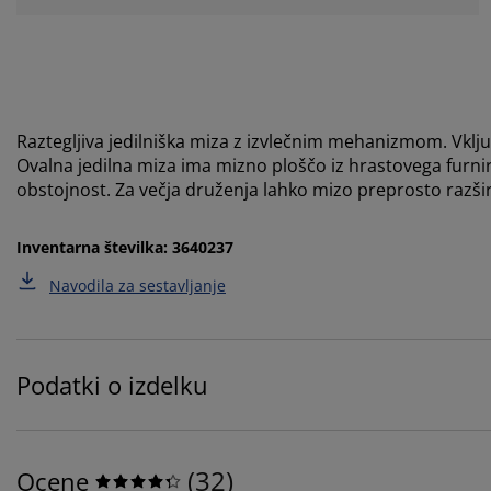
Raztegljiva jedilniška miza z izvlečnim mehanizmom. Vklju
Ovalna jedilna miza ima mizno ploščo iz hrastovega furnirj
obstojnost. Za večja druženja lahko mizo preprosto razš
Inventarna številka: 3640237
Navodila za sestavljanje
Podatki o izdelku
(
32
)
Ocene