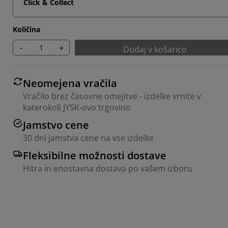
Click & Collect
Količina
-
+
Dodaj v košarico
Neomejena vračila
Vračilo brez časovne omejitve - izdelke vrnite v
katerokoli JYSK-ovo trgovino
Jamstvo cene
30 dni jamstva cene na vse izdelke
Fleksibilne možnosti dostave
Hitra in enostavna dostava po vašem izboru