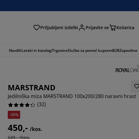
Priljubljeni izdelki
Prijavite se
Košarica
Navdih
Letaki in katalogi
Trgovine
Služba za pomoč kupcem
B2B
Zaposlitve
MARSTRAND
Jedilniška miza MARSTRAND 100x200/280 naravni hrast
(
32
)
-30%
450,-
/kos.
649,- /kos.