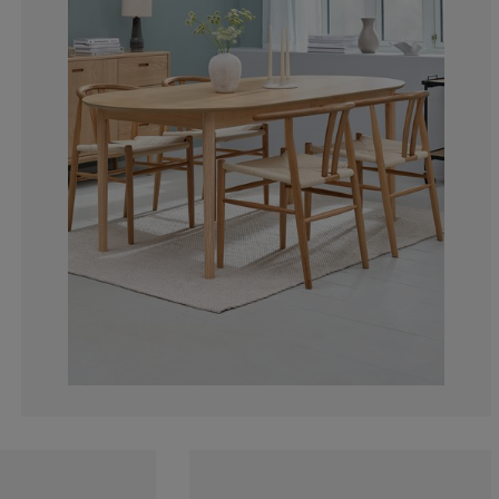
12.5%
9.375%
3.125%