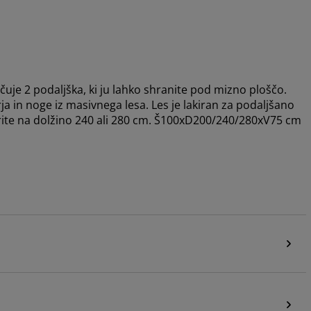
čuje 2 podaljška, ki ju lahko shranite pod mizno ploščo.
a in noge iz masivnega lesa. Les je lakiran za podaljšano
irite na dolžino 240 ali 280 cm. Š100xD200/240/280xV75 cm