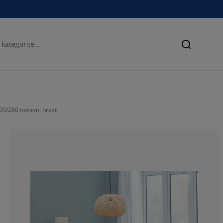
Iskanje
0/280 naravni hrast
68.75%
6.25%