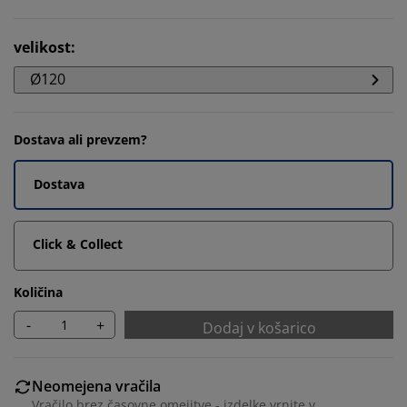
velikost
:
Ø120
Dostava ali prevzem?
Dostava
Click & Collect
Količina
-
+
Dodaj v košarico
Neomejena vračila
Vračilo brez časovne omejitve - izdelke vrnite v