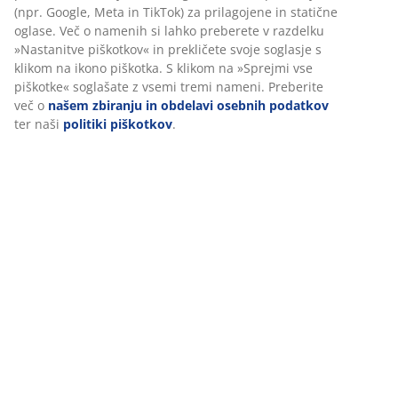
Ocene
(
116
)
Dostava
Prilagajamo vašo uporabniško izkušnjo
V JYSK-u uporabljamo piškotke in mobilne identifikatorje za zago
dobre izkušnje ob obisku našega spletnega mesta. Piškotki zbira
podatke o vas za zagotavljanje funkcionalnosti, statistike in ust
trženja.
Ko sprejmete oglaševalske piškotke, bomo vaše podatke o brskanj
z oglaševalskimi partnerji (npr. Google, Meta in TikTok) za prilag
statične oglase. Več o namenih si lahko preberete v razdelku »N
piškotkov« in prekličete svoje soglasje s klikom na ikono piškotka
klikom na »Sprejmi vse piškotke« soglašate z vsemi tremi namen