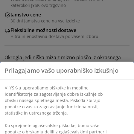
katerokoli JYSK-ovo trgovino
Jamstvo cene
30 dni jamstva cene na vse izdelke
Fleksibilne možnosti dostave
Hitra in enostavna dostava po vašem izboru
Okrogla jedilniška miza z mizno ploščo iz okrasnega
furnirja v videzu hrasta in črnimi jeklenimi nogami.
Ø120xV75 cm
Inventarna številka: 3670354
Navodila za sestavljanje
Navodila za sestavljanje
Podatki o izdelku