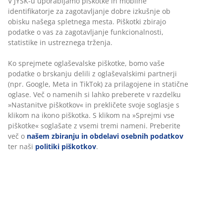
V JYSK-u uporabljamo piškotke in mobilne
identifikatorje za zagotavljanje dobre izkušnje ob
obisku našega spletnega mesta. Piškotki zbirajo
podatke o vas za zagotavljanje funkcionalnosti,
statistike in ustreznega trženja.
Ko sprejmete oglaševalske piškotke, bomo vaše
podatke o brskanju delili z oglaševalskimi partnerji
(npr. Google, Meta in TikTok) za prilagojene in statične
oglase. Več o namenih si lahko preberete v razdelku
»Nastanitve piškotkov« in prekličete svoje soglasje s
klikom na ikono piškotka. S klikom na »Sprejmi vse
piškotke« soglašate z vsemi tremi nameni. Preberite
več o
našem zbiranju in obdelavi osebnih podatkov
ter naši
politiki piškotkov
.