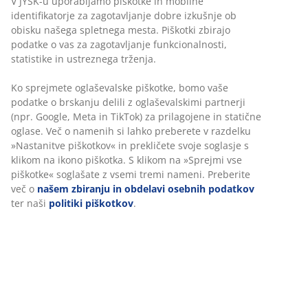
V JYSK-u uporabljamo piškotke in mobilne
identifikatorje za zagotavljanje dobre izkušnje ob
obisku našega spletnega mesta. Piškotki zbirajo
podatke o vas za zagotavljanje funkcionalnosti,
statistike in ustreznega trženja.
Ko sprejmete oglaševalske piškotke, bomo vaše
podatke o brskanju delili z oglaševalskimi partnerji
(npr. Google, Meta in TikTok) za prilagojene in statične
oglase. Več o namenih si lahko preberete v razdelku
»Nastanitve piškotkov« in prekličete svoje soglasje s
klikom na ikono piškotka. S klikom na »Sprejmi vse
piškotke« soglašate z vsemi tremi nameni. Preberite
več o
našem zbiranju in obdelavi osebnih podatkov
ter naši
politiki piškotkov
.