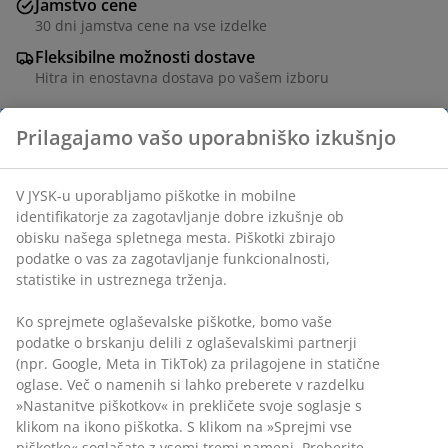
Jamstvo cene
30 dni jamstva cene na vse izdelke
Fleksibilne možnosti dostave
Hitra in enostavna dostava po vašem izboru
Prilagajamo vašo uporabniško izkušnjo
Miza: Masiven hrast in hrastov furnir. Š90xD180xV76
cm. Stol: Tkanina in masiven hrast.
V JYSK-u uporabljamo piškotke in mobilne
identifikatorje za zagotavljanje dobre izkušnje ob
obisku našega spletnega mesta. Piškotki zbirajo
Inventarna številka: S364287
podatke o vas za zagotavljanje funkcionalnosti,
statistike in ustreznega trženja.
Ko sprejmete oglaševalske piškotke, bomo vaše
Komplet sestavljajo:
podatke o brskanju delili z oglaševalskimi partnerji
(npr. Google, Meta in TikTok) za prilagojene in statične
oglase. Več o namenih si lahko preberete v razdelku
»Nastanitve piškotkov« in prekličete svoje soglasje s
Podatki o izdelku
klikom na ikono piškotka. S klikom na »Sprejmi vse
piškotke« soglašate z vsemi tremi nameni. Preberite