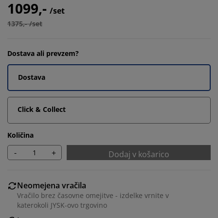
1099,-
/set
1375,- /set
Dostava ali prevzem?
Dostava
Click & Collect
Količina
-
+
Dodaj v košarico
Neomejena vračila
Vračilo brez časovne omejitve - izdelke vrnite v
katerokoli JYSK-ovo trgovino