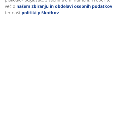
več o
našem zbiranju in obdelavi osebnih podatkov
Ocene
ter naši
politiki piškotkov
.
(
0
)
Dostava