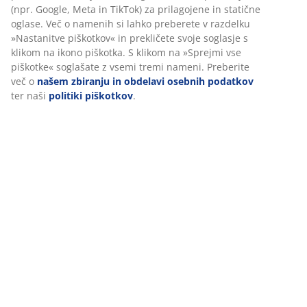
Ocene
(
2
)
Dostava
Prilagajamo vašo uporabniško izkušnjo
V JYSK-u uporabljamo piškotke in mobilne identifikatorje za zago
dobre izkušnje ob obisku našega spletnega mesta. Piškotki zbira
podatke o vas za zagotavljanje funkcionalnosti, statistike in ust
trženja.
Ko sprejmete oglaševalske piškotke, bomo vaše podatke o brskanj
oglaševalskimi partnerji (npr. Google, Meta in TikTok) za prilagoj
statične oglase. Več o namenih si lahko preberete v razdelku »N