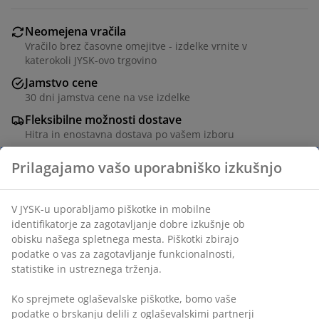
Neomejena vračila
Vračilo brez časovne omejitve - izdelke vrnite v
katerokoli JYSK-ovo trgovino
Jamstvo cene
30 dni jamstva cene na vse izdelke
Fleksibilne možnosti dostave
Hitra in enostavna dostava po vašem izboru
Steklo (51% reciklirano). Ø10xV6 cm
Inventarna številka: 2783001
Podatki o izdelku