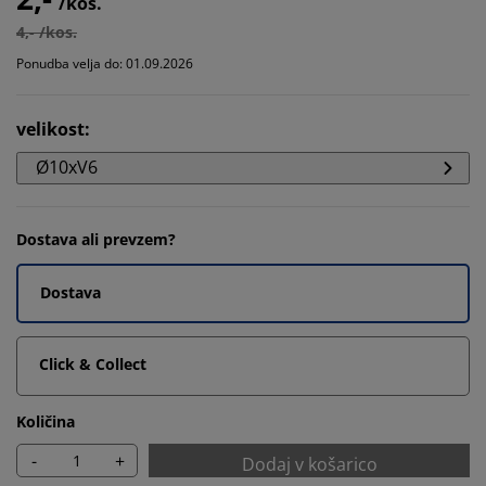
/kos.
4,- /kos.
Ponudba velja do: 01.09.2026
velikost
:
Ø10xV6
Dostava ali prevzem?
Dostava
Click & Collect
Količina
-
+
Dodaj v košarico