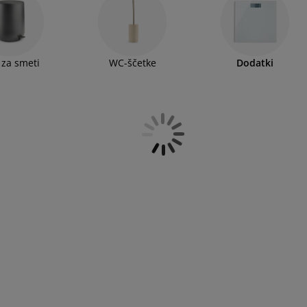
 za smeti
WC-ščetke
Dodatki