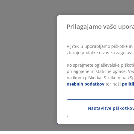
Prilagajamo vašo upor
V JYSK-u uporabljamo piškotke in 
zbirajo podatke o vas za zagotavlj
Ko sprejmete oglaševalske piškotk
prilagojene in statične oglase. Ve
na ikono piškotka. S klikom na »S
osebnih podatkov
ter naši
polit
Nastavitve piškotko