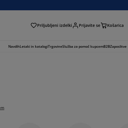
Priljubljeni izdelki
Prijavite se
Košarica
Navdih
Letaki in katalogi
Trgovine
Služba za pomoč kupcem
B2B
Zaposlitve
tem