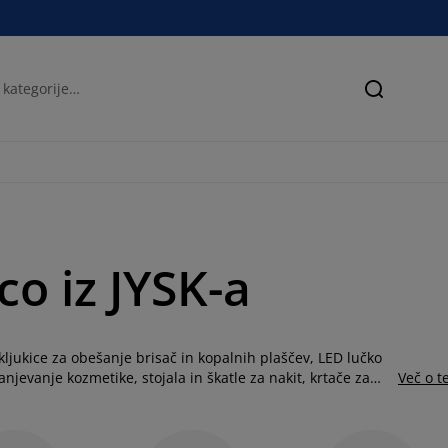
Iskanje
co iz JYSK-a
 kljukice za obešanje brisač in kopalnih plaščev, LED lučko
anjevanje kozmetike, stojala in škatle za nakit, krtače za
Več o 
ehtnice, viseče košarice, maske za oči. Uredite svojo
a ureditev kopalnice.