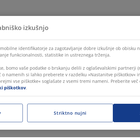
abniško izkušnjo
mobilne identifikatorje za zagotavljanje dobre izkušnje ob obisku 
anje funkcionalnosti, statistike in ustreznega trženja.
e, bomo vaše podatke o brskanju delili z oglaševalskimi partnerji (
č o namenih si lahko preberete v razdelku »Nastanitve piškotkov« in
prejmi vse piškotke« soglašate z vsemi tremi nameni. Preberite več
iki piškotkov
.
v
Striktno nujni