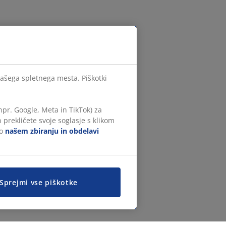
našega spletnega mesta. Piškotki
npr. Google, Meta in TikTok) za
 prekličete svoje soglasje s klikom
 o
našem zbiranju in obdelavi
Sprejmi vse piškotke