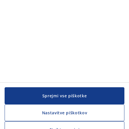
Kategorije
Pomoč kupcem
Pomoč kupcem
JYSK
JYSK
SEDEŽ PODJETJA
Sledite podjetju JYSK