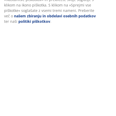
Ko sprejmete oglaševalske piškotke, bomo vaše podatke o
brskanju delili z oglaševalskimi partnerji (npr. Google, Meta
in TikTok) za prilagojene in statične oglase. Več o namenih si
lahko preberete v razdelku »Nastanitve piškotkov« in
prekličete svoje soglasje s klikom na ikono piškotka. S klikom
na »Sprejmi vse piškotke« soglašate z vsemi tremi nameni.
Preberite več o
našem zbiranju in obdelavi osebnih
podatkov
ter naši
politiki piškotkov
.