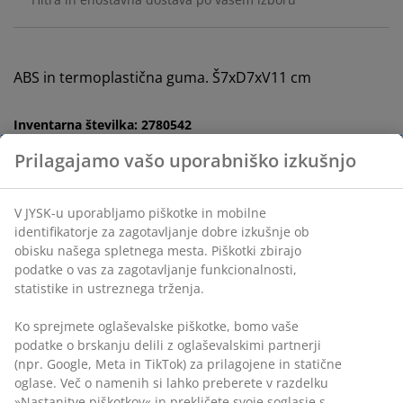
ABS in termoplastična guma. Š7xD7xV11 cm
Inventarna številka: 2780542
Podatki o izdelku
Prilagajamo vašo uporabniško izkušnjo
Ocene
(
17
)
V JYSK-u uporabljamo piškotke in mobilne identifikatorje za
zagotavljanje dobre izkušnje ob obisku našega spletnega
mesta. Piškotki zbirajo podatke o vas za zagotavljanje
funkcionalnosti, statistike in ustreznega trženja.
Dostava