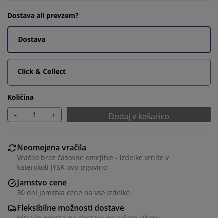
Dostava ali prevzem?
Dostava
Click & Collect
Količina
-
+
Dodaj v košarico
Neomejena vračila
Vračilo brez časovne omejitve - izdelke vrnite v
katerokoli JYSK-ovo trgovino
Jamstvo cene
30 dni jamstva cene na vse izdelke
Fleksibilne možnosti dostave
Hitra in enostavna dostava po vašem izboru