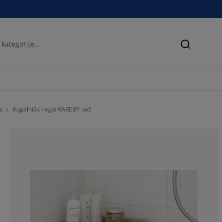
Iskanje
o
Kopalniški regal KAREBY bež
100%
0%