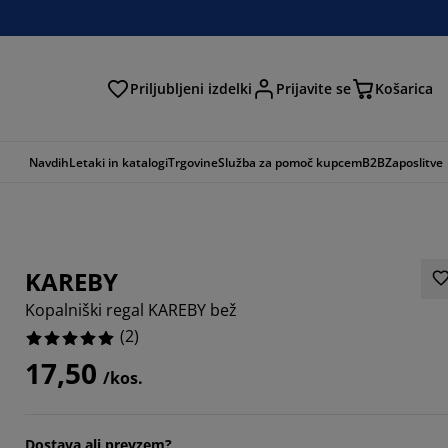
Priljubljeni izdelki
Prijavite se
Košarica
Navdih
Letaki in katalogi
Trgovine
Služba za pomoč kupcem
B2B
Zaposlitve
KAREBY
Kopalniški regal KAREBY bež
(
2
)
17,50
/kos.
Dostava ali prevzem?