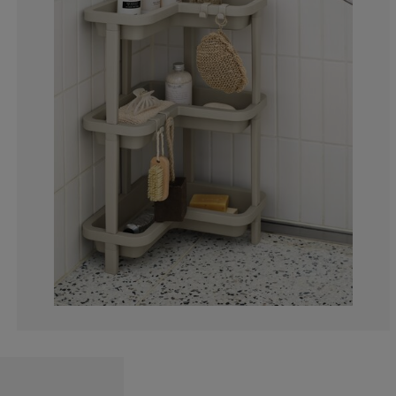
0%
0%
0%