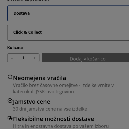
Dostava
Click & Collect
Količina
-
+
Dodaj v košarico
Neomejena vračila
Vračilo brez časovne omejitve - izdelke vrnite v
katerokoli JYSK-ovo trgovino
Jamstvo cene
30 dni jamstva cene na vse izdelke
Fleksibilne možnosti dostave
Hitra in enostavna dostava po vašem izboru