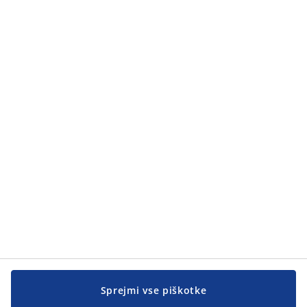
Kategorije
Kategorije
Pomoč kupcem
Pomoč kupcem
JYSK
JYSK
SEDEŽ PODJETJA
Sledite podjetju JYSK
Sprejmi vse piškotke