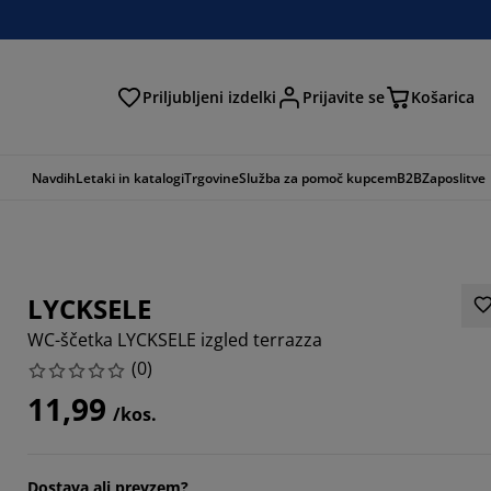
Priljubljeni izdelki
Prijavite se
Košarica
Navdih
Letaki in katalogi
Trgovine
Služba za pomoč kupcem
B2B
Zaposlitve
LYCKSELE
WC-ščetka LYCKSELE izgled terrazza
(
0
)
11,99
/kos.
Dostava ali prevzem?