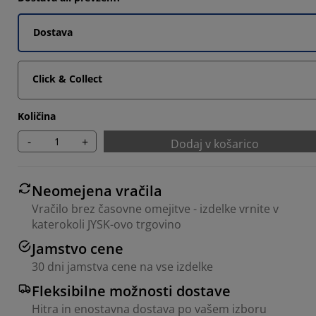
Dostava
Click & Collect
Količina
-
+
Dodaj v košarico
Neomejena vračila
Vračilo brez časovne omejitve - izdelke vrnite v
katerokoli JYSK-ovo trgovino
Jamstvo cene
30 dni jamstva cene na vse izdelke
Fleksibilne možnosti dostave
Hitra in enostavna dostava po vašem izboru