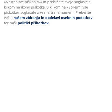
Prilagajamo vašo uporabniško izkušnjo
Podatki o izdelku
V JYSK-u uporabljamo piškotke in mobilne identifikatorje za
zagotavljanje dobre izkušnje ob obisku našega spletnega mesta.
Piškotki zbirajo podatke o vas za zagotavljanje funkcionalnosti,
statistike in ustreznega trženja.
Ocene
(
10
)
Ko sprejmete oglaševalske piškotke, bomo vaše podatke o brska
delili z oglaševalskimi partnerji (npr. Google, Meta in TikTok) za
prilagojene in statične oglase. Več o namenih si lahko preberete
razdelku »Nastanitve piškotkov« in prekličete svoje soglasje s kl
O znamki
na ikono piškotka. S klikom na »Sprejmi vse piškotke« soglašate 
vsemi tremi nameni. Preberite več o
našem zbiranju in obdelavi
osebnih podatkov
ter naši
politiki piškotkov
.
Dostava