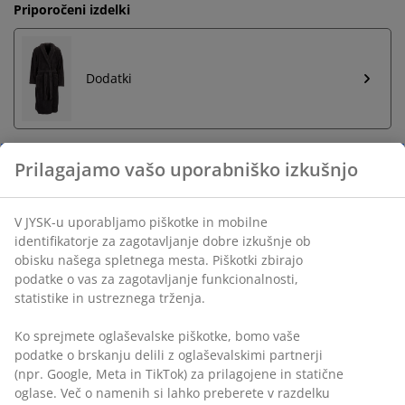
Priporočeni izdelki
Dodatki
Neomejena vračila
Vračilo brez časovne omejitve - izdelke vrnite v
katerokoli JYSK-ovo trgovino
Jamstvo cene
30 dni jamstva cene na vse izdelke
Fleksibilne možnosti dostave
Hitra in enostavna dostava po vašem izboru
Inventarna številka: 2816363