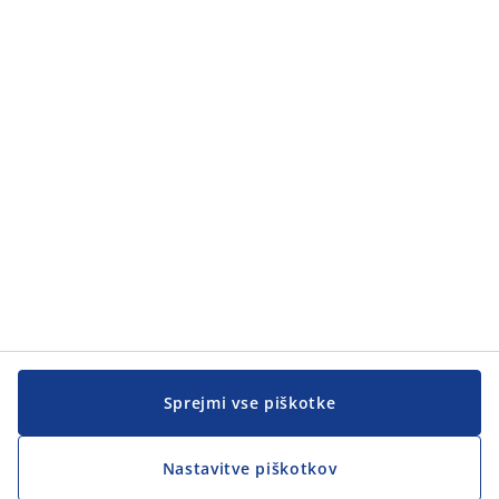
Kategorije
Kategorije
Pomoč kupcem
Pomoč kupcem
JYSK
JYSK
SEDEŽ PODJETJA
Sledite podjetju JYSK