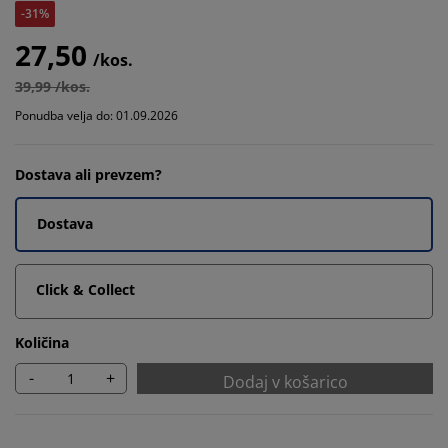
-31%
27,50
/kos.
39,99 /kos.
Ponudba velja do: 01.09.2026
Dostava ali prevzem?
Dostava
Click & Collect
Količina
-
+
Dodaj v košarico