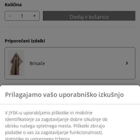
Količina
-
+
Dodaj v košarico
Priporočeni izdelki
Brisače
Neomejena vračila
Vračilo brez časovne omejitve - izdelke vrnite v
katerokoli JYSK-ovo trgovino
Jamstvo cene
30 dni jamstva cene na vse izdelke