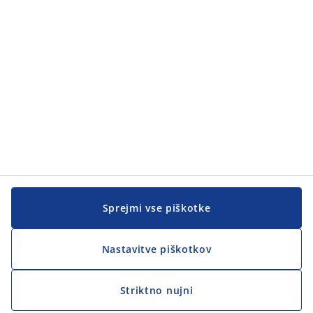
Pomoč kupcem
Pomoč kupcem
JYSK
JYSK
SEDEŽ PODJETJA
Sledite podjetju JYSK