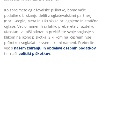
Fleksibilne možnosti dostave
Hitra in enostavna dostava po vašem izboru
Inventarna številka: 2519297
Podatki o izdelku
Ocene
(
2
)
Dostava
Prilagajamo vašo uporabniško izkušnjo