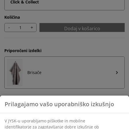
Click & Collect
Količina
-
+
Dodaj v košarico
Priporočeni izdelki
Brisače
Prilagajamo vašo uporabniško izkušnjo
Neomejena vračila
Vračilo brez časovne omejitve - izdelke vrnite v
V JYSK-u uporabljamo piškotke in mobilne
katerokoli JYSK-ovo trgovino
identifikatorje za zagotavljanje dobre izkušnje ob