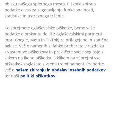
Jamstvo cene
obisku našega spletnega mesta. Piškotki zbirajo
30 dni jamstva cene na vse izdelke
podatke o vas za zagotavljanje funkcionalnosti,
statistike in ustreznega trženja.
Fleksibilne možnosti dostave
Hitra in enostavna dostava po vašem izboru
Ko sprejmete oglaševalske piškotke, bomo vaše
podatke o brskanju delili z oglaševalskimi partnerji
(npr. Google, Meta in TikTok) za prilagojene in statične
oglase. Več o namenih si lahko preberete v razdelku
100% poliester (100% recikliran). 50x80 cm
»Nastanitve piškotkov« in prekličete svoje soglasje s
klikom na ikono piškotka. S klikom na »Sprejmi vse
Inventarna številka: 2521242
piškotke« soglašate z vsemi tremi nameni. Preberite
več o
našem zbiranju in obdelavi osebnih podatkov
ter naši
politiki piškotkov
.
Podatki o izdelku
Ocene
(
154
)