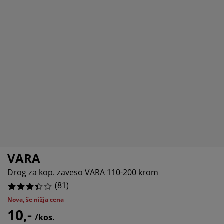
ga in zaščita pohištva
nanja svetila
uhe
steljni okvirji
či
8.641975308641975%
mpiranje
rderobne omare
vir divanske postelje
delki za dom
4.938271604938271%
27.160493827160494%
hištvo za spalnice
steljna dna
delki za otroško sobo
žišča za otroke
rilo
roške postelje
VARA
Drog za kop. zaveso VARA 110-200 krom
(
81
)
Nova, še nižja cena
10,-
/kos.