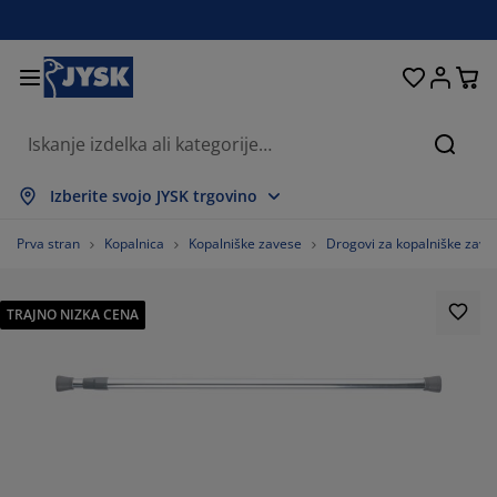
Postelje in ležišča
Izdelki za dom
Shranjevanje
Dnevna soba
Kopalnica
Predsoba
Jedilnica
Spalnica
Pisarna
Zavese
Vrt
Iskanj
ikaži vse
ikaži vse
ikaži vse
ikaži vse
ikaži vse
ikaži vse
ikaži vse
ikaži vse
ikaži vse
ikaži vse
ikaži vse
Izberite svojo JYSK trgovino
metnice in ležišča
žišča iz pene
isače
sarniško pohištvo
fe
dilne mize
rderobna omare
edsoba
tove zavese
tno pohištvo
korativni program
Prva stran
Kopalnica
Kopalniške zavese
Drogovi za kopalniške zave
stelje
metnice
palniški tekstil
ranjevanje
slanjači in tabureji
ilniški stoli
hištvo za shranjevanje
enska ogledala in obešalniki
loji
tne blazine
palniški tekstil
TRAJNO NIZKA CENA
eže proti insektom
boji za vrtne blazine
ešite odeje
xspring postelje
datki za kopalnico
ubske in kavne mizice
ranjevanje
hištvo za predsobe
njše rešitve za shranjevanje
mizne dekoracije
lije za okna
tna senčila
ga in zaščita pohištva
glavniki
dvložki
rilo
ranjevanje
njše rešitve za shranjevanje
eproge za predsobo in predpražniki
enske dekoracije
41.9753086419753%
datki
tni dodatki
-omarica
ga in zaščita pohištva
steljnine in rjuhe
ščite za vzmetnico
hinja
17.28395061728395%