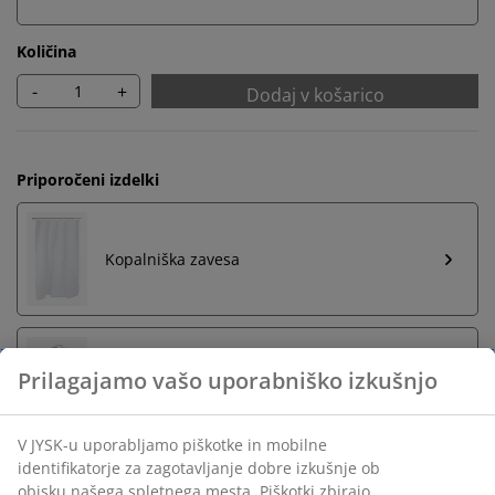
Količina
-
+
Dodaj v košarico
Priporočeni izdelki
Kopalniška zavesa
Obročki za kopalniško zaveso
Neomejena vračila