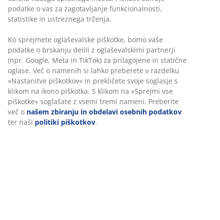
Vračilo brez časovne omejitve - izdelke vrnite v
katerokoli JYSK-ovo trgovino
Jamstvo cene
30 dni jamstva cene na vse izdelke
Fleksibilne možnosti dostave
Hitra in enostavna dostava po vašem izboru
Inventarna številka: 2754603
Navodila za sestavljanje
Podatki o izdelku
Prilagajamo vašo uporabniško izkušnjo
Ocene
V JYSK-u uporabljamo piškotke in mobilne identifikatorje za zago
(
81
)
dobre izkušnje ob obisku našega spletnega mesta. Piškotki zbira