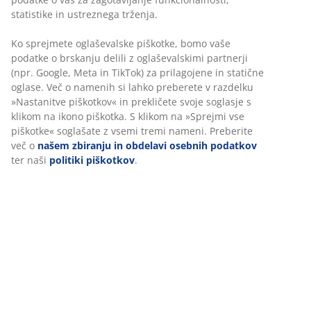
Tkanina:
Mehke in trpežen poliester
Nastavljiva ledvena opora
Vgrajena nastavljiva ledvena opora vam nudi
prilagojeno oporo za spodnji del hrbta. Globino opore
lahko natančno prilagodite naravni krivulji vaše
hrbtenice, kar vam pomaga sedeti z boljšo držo in
razbremeniti hrbet.
Vratna blazina
Računalniški
s
tol ima odstranljivo blazino za vrat za
dodatno oporo vratu. Boljša opora za vrat vam lahko
pomaga udobno sedeti dlje časa, da ostanete
osredotočeni. Lahko jo preprosto prilagodite ali
popolnoma odstranite, odvisno od tega, kaj vam
ustreza.
3D-nastavljiva naslona za roke
Naslona za roke je mogoče nastaviti po višini, globini in
kotu levo/desno. Premaknite ju navzgor ali navzdol, da