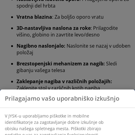
spodnji del hrbta
Vratna blazina
: Za boljšo oporo vratu
3D-nastavljiva naslona za roke
: Prilagodite
višino, globino in zavrtite levo/desno
Nagibno naslonjalo:
Naslonite se nazaj v udoben
položaj
Brezstopenjski mehanizem za nagib:
Sledi
gibanju vašega telesa
Zaklepanje nagiba v različnih položajih:
Zaklenite stol v različnih kotih nagiba
Nastavljiva višina:
Prilagodite stol svoji višini in
drži
Varnostna kolesca:
Samodejno se zaklenejo, ko
stol ni v uporabi
Oblikovana pena:
Oporno in trpežno sedišče