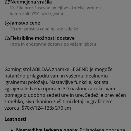
Neomejena vračila
Vračilo brez časovne omejitve - izdelke vrnite v
katerokoli JYSK-ovo trgovino
Jamstvo cene
30 dni jamstva cene na vse izdelke
Fleksibilne možnosti dostave
Hitra in enostavna dostava po vašem izboru
Gaming stol ABILDAA znamke LEGEND je mogoče
natančno prilagoditi vam in vašemu idealnemu
igralnemu položaju. Nastavljive funkcije, kot sta
vgrajena ledvena opora in 3D nasloni za roke, vam
pomagajo udobno sedeti ure in ure. Sedež je prevlečen
z mehko, sivo tkanino z všitimi detajli v grafičnem
vzorcu. Š70xV124-133xG70 cm
Lastnosti
Nastavljiva ledvena opora
: Prilagojena opora za