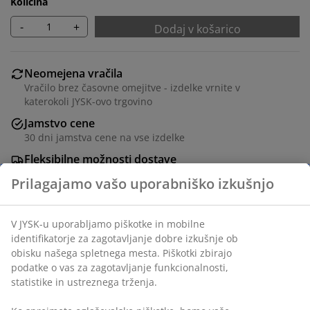
Količina
-
+
Dodaj v košarico
Neomejena vračila
Vračilo brez časovne omejitve - izdelke vrnite v
katerokoli JYSK-ovo trgovino
Jamstvo cene
30 dni jamstva cene na vse izdelke
Fleksibilne možnosti dostave
Hitra in enostavna dostava po vašem izboru
Okrasni furnir in jeklo. Š80xD160xV75 cm
Inventarna številka: 3601337
Navodila za sestavljanje