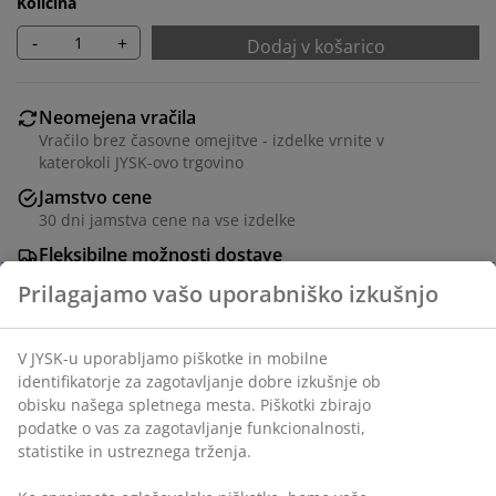
Količina
-
+
Dodaj v košarico
Neomejena vračila
Vračilo brez časovne omejitve - izdelke vrnite v
katerokoli JYSK-ovo trgovino
Jamstvo cene
30 dni jamstva cene na vse izdelke
Fleksibilne možnosti dostave
Hitra in enostavna dostava po vašem izboru
Okrasni furnir in jeklo. Š80xD160xV75 cm
Inventarna številka: 3601337
Navodila za sestavljanje