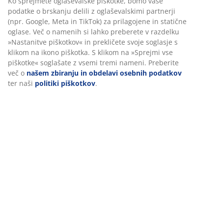
Podatki o izdelku
Prilagajamo vašo uporabniško izkušnjo
Ocene
(
93
)
V JYSK-u uporabljamo piškotke in mobilne identifikatorje za
zagotavljanje dobre izkušnje ob obisku našega spletnega mesta.
Piškotki zbirajo podatke o vas za zagotavljanje funkcionalnosti,
Dostava
statistike in ustreznega trženja.
Ko sprejmete oglaševalske piškotke, bomo vaše podatke o brska
delili z oglaševalskimi partnerji (npr. Google, Meta in TikTok) za
prilagojene in statične oglase. Več o namenih si lahko preberete
razdelku »Nastanitve piškotkov« in prekličete svoje soglasje s kl
na ikono piškotka. S klikom na »Sprejmi vse piškotke« soglašate 
vsemi tremi nameni. Preberite več o
našem zbiranju in obdelavi
osebnih podatkov
ter naši
politiki piškotkov
.