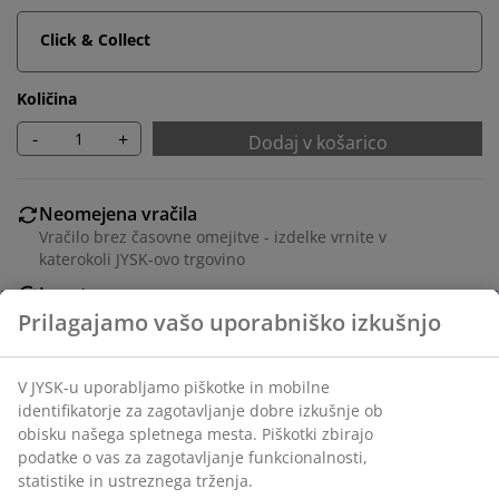
Click & Collect
Količina
-
+
Dodaj v košarico
Neomejena vračila
Vračilo brez časovne omejitve - izdelke vrnite v
katerokoli JYSK-ovo trgovino
Jamstvo cene
30 dni jamstva cene na vse izdelke
Fleksibilne možnosti dostave
Hitra in enostavna dostava po vašem izboru
Inventarna številka: 3630081