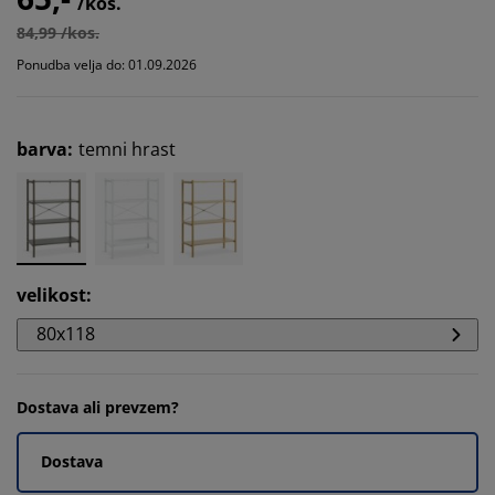
/kos.
84,99 /kos.
Ponudba velja do: 01.09.2026
barva
:
temni hrast
velikost
:
80x118
Dostava ali prevzem?
Dostava