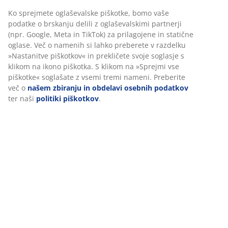
Navodila za sestavljanje
Podatki o izdelku
Ocene
(
2
)
Dostava
Prilagajamo vašo uporabniško izkušnjo
V JYSK-u uporabljamo piškotke in mobilne identifikatorje za zago
dobre izkušnje ob obisku našega spletnega mesta. Piškotki zbir
o vas za zagotavljanje funkcionalnosti, statistike in ustreznega t