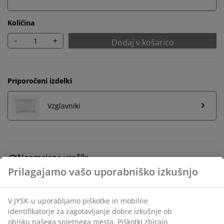
Količina
-
+
Dodaj v košarico
Priporočeni izdelki
Vzglavniki
Neomejena vračila
Vračilo brez časovne omejitve - izdelke vrnite v
katerokoli JYSK-ovo trgovino
Jamstvo cene
30 dni jamstva cene na vse izdelke
Fleksibilne možnosti dostave