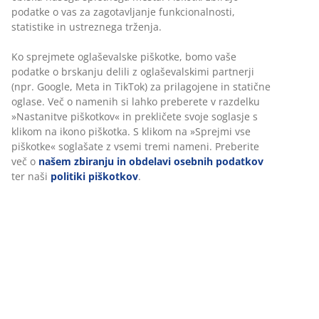
Hitra in enostavna dostava po vašem izboru
Prešita odeja z umetnim polnilom 200x220 cm z
zračnim polnilom iz silikoniziranih poliestrskih votlih
vlaken spiralne oblike, teža 1630 g. Z mehko prevleko iz
100% poliestrskih mikrovlaken. Pranje pri 95°C. Z vrečo
za shranjevanje.
Inventarna številka: 4050985
Podatki o izdelku
Ocene
(
194
)