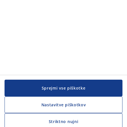
Pomoč kupcem
Pomoč kupcem
JYSK
JYSK
SEDEŽ PODJETJA
Sledite podjetju JYSK