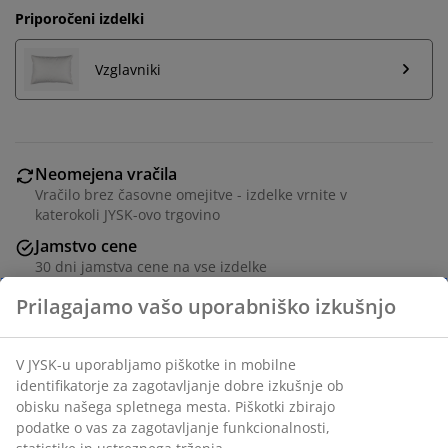
Priporočeni izdelki
Vzglavniki
Neomejena vračila
Vračilo brez časovne omejitve - izdelke vrnite v
katerokoli JYSK-ovo trgovino
Jamstvo cene
30 dni jamstva cene na vse izdelke
Fleksibilne možnosti dostave
Hitra in enostavna dostava po vašem izboru
Prešita odeja z račjim perjem 200x220 cm s polnilom iz
90% belega račjega perja/10% račjega puha (2000 g).