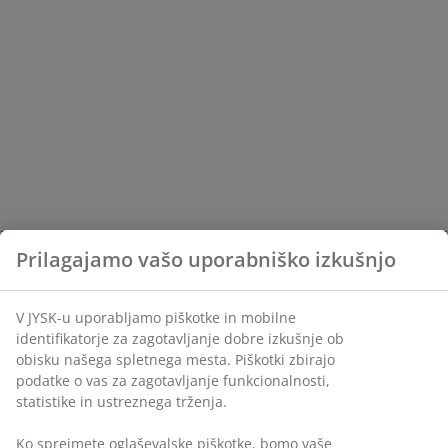
Prilagajamo vašo uporabniško izkušnjo
V JYSK-u uporabljamo piškotke in mobilne
identifikatorje za zagotavljanje dobre izkušnje ob
obisku našega spletnega mesta. Piškotki zbirajo
podatke o vas za zagotavljanje funkcionalnosti,
statistike in ustreznega trženja.
Ko sprejmete oglaševalske piškotke, bomo vaše