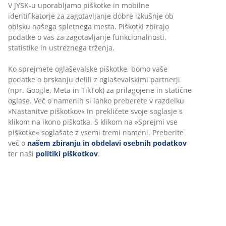
V JYSK-u uporabljamo piškotke in mobilne
primeren je detergernt za pranje volne. Za prešite
identifikatorje za zagotavljanje dobre izkušnje ob
odeje in vzglavniki z umetnim polnilom uporabite
obisku našega spletnega mesta. Piškotki zbirajo
običajne detergent za pranje perila.
podatke o vas za zagotavljanje funkcionalnosti,
statistike in ustreznega trženja.
Perite na 60 stopinjah celzija in na koncu
uporabite funkcijo centrifuge.
Ko sprejmete oglaševalske piškotke, bomo vaše
Posušite prešito odejo ai vzglavnik v sušilnem
podatke o brskanju delili z oglaševalskimi partnerji
stroju z najmanj 2-3 teniškimi žogicami, ki
(npr. Google, Meta in TikTok) za prilagojene in statične
oglase. Več o namenih si lahko preberete v razdelku
naredijo prane izdelke bolj zračne.
»Nastanitve piškotkov« in prekličete svoje soglasje s
Vsakih 15 minut vzemite iz sušilnega stroja
klikom na ikono piškotka. S klikom na »Sprejmi vse
prešito odejo ali vzglavnik. To preprečuje, da bi se
piškotke« soglašate z vsemi tremi nameni. Preberite
perje in puh ne zlepita v grudice.
več o
našem zbiranju in obdelavi osebnih podatkov
ter naši
politiki piškotkov
.
Pustite, da se prešita odeja do konca posuši,
predno jo ponovno uporabite. Če jo sušite zunaj
na zraku, morate paziti, da je ne sušite na
direktnem soncu. Ko je odeja popolnoma suha,
priporočamo, da jo pretresete zunaj, da se polnilo
enakomerno porazdeli.