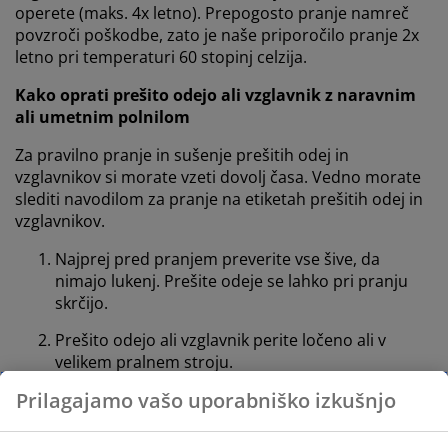
operete (maks. 4x letno). Prepogosto pranje namreč
povzroči poškodbe, zato je naše priporočilo pranje 2x
letno pri temperaturi 60 stopinj celzija.
Kako oprati prešito odejo ali vzglavnik z naravnim
ali umetnim polnilom
Za pravilno pranje in sušenje prešitih odej in
vzglavnikov si morate vzeti dovolj časa. Vedno morate
slediti navodilom za pranje na etiketah prešitih odej in
vzglavnikov.
Najprej pred pranjem preverite vse šive, da
nimajo lukenj. Prešite odeje se lahko pri pranju
skrčijo.
Prešito odejo ali vzglavnik perite ločeno ali v
velikem pralnem stroju.
Prilagajamo vašo uporabniško izkušnjo
Za prešite odeje in vzglavnike z naravnim
polnilom uporabite detergent brez encimov, saj
lahko uničijo lastnosti perja in puha. Najbolj