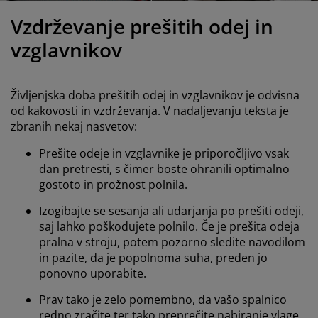
ega in zaščita pohištva
unanja svetila
juhe
steljni okvirji
uči
Vzdrževanje prešitih odej in
ampiranje
arderobne omare
kvir divanske postelje
zdelki za dom
vzglavnikov
ohištvo za spalnice
osteljna dna
zdelki za otroško sobo
Življenjska doba prešitih odej in vzglavnikov je odvisna
ežišča za otroke
rilo
od kakovosti in vzdrževanja. V nadaljevanju teksta je
zbranih nekaj nasvetov:
troške postelje
Prešite odeje in vzglavnike je priporočljivo vsak
dan pretresti, s čimer boste ohranili optimalno
gostoto in prožnost polnila.
Izogibajte se sesanja ali udarjanja po prešiti odeji,
saj lahko poškodujete polnilo. Če je prešita odeja
pralna v stroju, potem pozorno sledite navodilom
in pazite, da je popolnoma suha, preden jo
ponovno uporabite.
Prav tako je zelo pomembno, da vašo spalnico
redno zračite ter tako preprečite nabiranje vlage