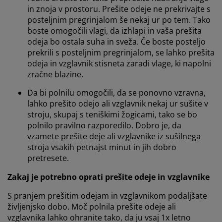
in znoja v prostoru. Prešite odeje ne prekrivajte s
posteljnim pregrinjalom še nekaj ur po tem. Tako
boste omogočili vlagi, da izhlapi in vaša prešita
odeja bo ostala suha in sveža. Če boste posteljo
prekrili s posteljnim pregrinjalom, se lahko prešita
odeja in vzglavnik stisneta zaradi vlage, ki napolni
zračne blazine.
Da bi polnilu omogočili, da se ponovno vzravna,
lahko prešito odejo ali vzglavnik nekaj ur sušite v
stroju, skupaj s teniškimi žogicami, tako se bo
polnilo pravilno razporedilo. Dobro je, da
vzamete prešite deje ali vzglavnike iz sušilnega
stroja vsakih petnajst minut in jih dobro
pretresete.
Zakaj je potrebno oprati prešite odeje in vzglavnike
S pranjem prešitim odejam in vzglavnikom podaljšate
življenjsko dobo. Moč polnila prešite odeje ali
vzglavnika lahko ohranite tako, da ju vsaj 1x letno