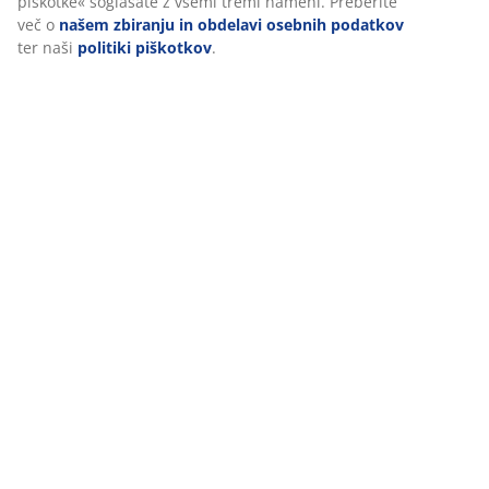
piškotke« soglašate z vsemi tremi nameni. Preberite
več o
našem zbiranju in obdelavi osebnih podatkov
ter naši
politiki piškotkov
.