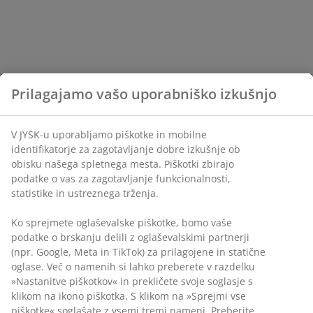
Prilagajamo vašo uporabniško izkušnjo
V JYSK-u uporabljamo piškotke in mobilne
identifikatorje za zagotavljanje dobre izkušnje ob
obisku našega spletnega mesta. Piškotki zbirajo
podatke o vas za zagotavljanje funkcionalnosti,
statistike in ustreznega trženja.
Ko sprejmete oglaševalske piškotke, bomo vaše
podatke o brskanju delili z oglaševalskimi partnerji
(npr. Google, Meta in TikTok) za prilagojene in statične
oglase. Več o namenih si lahko preberete v razdelku
»Nastanitve piškotkov« in prekličete svoje soglasje s
klikom na ikono piškotka. S klikom na »Sprejmi vse
piškotke« soglašate z vsemi tremi nameni. Preberite