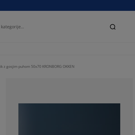
Iskanje
nik z gosjim puhom 50x70 KRONBORG OKKEN
71.3178294573
6.97674418604