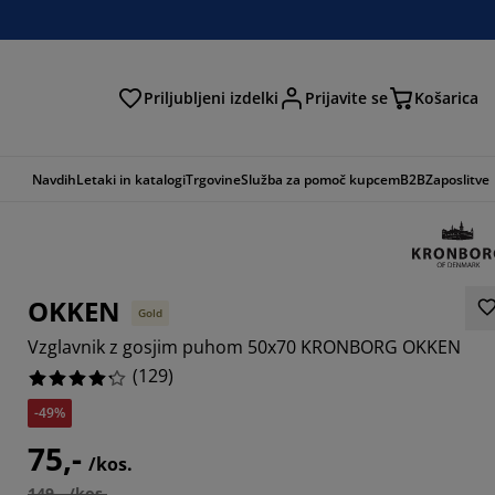
Priljubljeni izdelki
Prijavite se
Košarica
Navdih
Letaki in katalogi
Trgovine
Služba za pomoč kupcem
B2B
Zaposlitve
OKKEN
Gold
Vzglavnik z gosjim puhom 50x70 KRONBORG OKKEN
(
129
)
-49%
6434%
75,-
/kos.
6512%
149,- /kos.