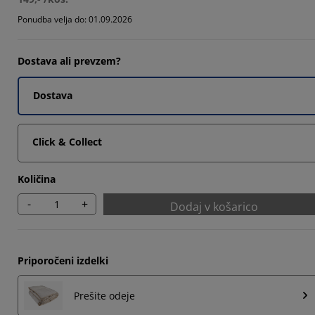
969%
Ponudba velja do: 01.09.2026
969%
Dostava ali prevzem?
535%
Dostava
Click & Collect
Količina
-
+
Dodaj v košarico
Priporočeni izdelki
Prešite odeje