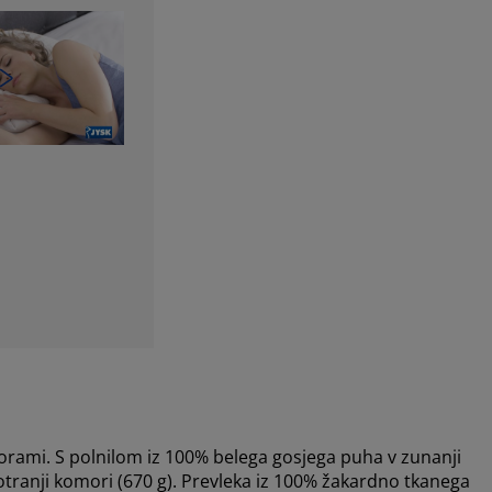
orami. S polnilom iz 100% belega gosjega puha v zunanji
otranji komori (670 g). Prevleka iz 100% žakardno tkanega