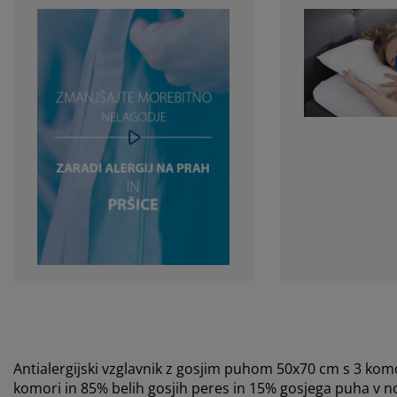
Antialergijski vzglavnik z gosjim puhom 50x70 cm s 3 kom
komori in 85% belih gosjih peres in 15% gosjega puha v n