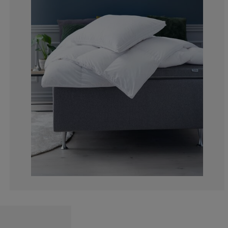
6.2015503875
6.2015503875
9.30232558139