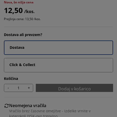
Nova, še nižja cena
12,50
/kos.
Prejšnja cena: 13,50 /kos.
Dostava ali prevzem?
Dostava
Click & Collect
Količina
-
+
Dodaj v košarico
Neomejena vračila
Vračilo brez časovne omejitve - izdelke vrnite v
katerokoli JYSK-ovo trgovino