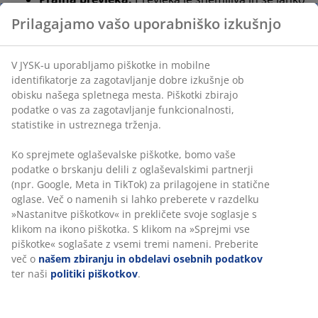
pere pri 60°C
OEKO-TEX® STANDARD 100
: Testirano na
škodljive snovi
WELLPUR®:
Skandinavska blagovna znamka
izdelkov za spanje, na voljo izključno v JYSK-u
Spominska pena
Vzglavnik ima jedro iz rezane spominske pene, ki se
natančno prilagodi vašim kolenom. Pena enakomerno
porazdeli težo, kar pomaga razbremeniti mišice in
sklepe. Ker ima spominska pena zaprto celično
strukturo, se lahko zdi nekoliko toplejša od drugih vrst
polnila, kot sta lateks ali puh.
Bambusovo oglje
Pena je prepojena s prahom bambusovega oglja, ki
naravno vpija vlago in vonjave. To pomaga, da blazina
dlje časa ostane suha in čista.