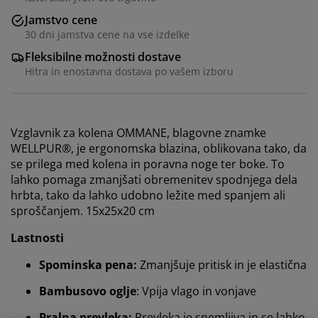
Jamstvo cene
30 dni jamstva cene na vse izdelke
Fleksibilne možnosti dostave
Hitra in enostavna dostava po vašem izboru
Vzglavnik za kolena OMMANE, blagovne znamke
WELLPUR®, je ergonomska blazina, oblikovana tako, da
se prilega med kolena in poravna noge ter boke. To
lahko pomaga zmanjšati obremenitev spodnjega dela
hrbta, tako da lahko udobno ležite med spanjem ali
sproščanjem. 15x25x20 cm
Lastnosti
Spominska pena:
Zmanjšuje pritisk in je elastična
Bambusovo oglje
: Vpija vlago in vonjave
Pralna prevleka:
Prevleka je snemljiva in se lahko