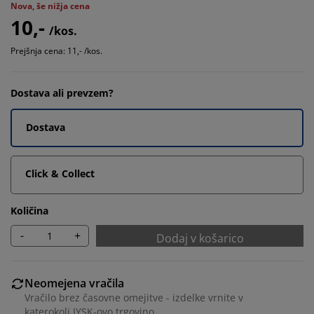
Nova, še nižja cena
10,-
/kos.
Prejšnja cena: 11,- /kos.
Dostava ali prevzem?
Dostava
Click & Collect
Količina
-
+
Dodaj v košarico
Neomejena vračila
Vračilo brez časovne omejitve - izdelke vrnite v
katerokoli JYSK-ovo trgovino