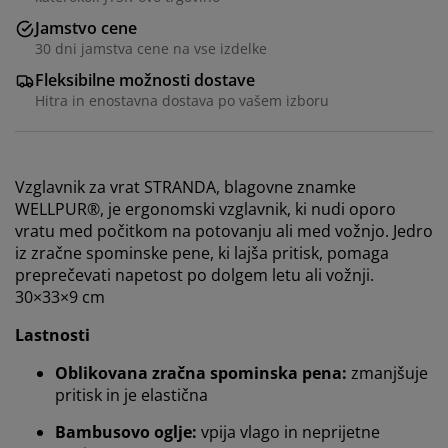
Jamstvo cene
30 dni jamstva cene na vse izdelke
Fleksibilne možnosti dostave
Hitra in enostavna dostava po vašem izboru
Vzglavnik za vrat STRANDA, blagovne znamke
WELLPUR®, je ergonomski vzglavnik, ki nudi oporo
vratu med počitkom na potovanju ali med vožnjo. Jedro
iz zračne spominske pene, ki lajša pritisk, pomaga
preprečevati napetost po dolgem letu ali vožnji.
30×33×9 cm
Lastnosti
Oblikovana zračna spominska pena:
zmanjšuje
pritisk in je elastična
Bambusovo oglje:
vpija vlago in neprijetne