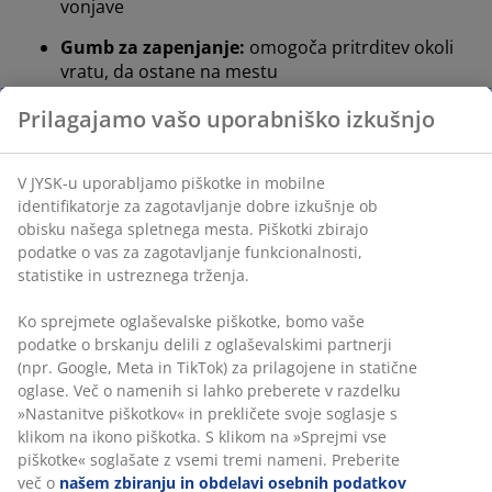
vonjave
Gumb za zapenjanje:
omogoča pritrditev okoli
vratu, da ostane na mestu
Pralna prevleka:
prevleka je snemljiva in se lahko
pere pri 60 °C
OEKO-TEX® STANDARD 100:
Testirano na
škodljive snovi
WELLPUR®:
Skandinavska blagovna znamka
izdelkov za spanje, na voljo izključno v JYSK-u
Oblikovana zračna spominska pena
Zračna spominska pena se natančno prilagodi vratu in
ramenom ter omogoča, da se glava udobno pogrezne
v vzglavnik. Teža telesa se enakomerno porazdeli, kar
pomaga razbremeniti mišice in sklepe. Odprta celična
struktura pene izboljšuje kroženje zraka skozi
vzglavnik. Poleg tega na zračno spominsko peno
temperatura prostora ne vpliva, zato ostaja elastična in