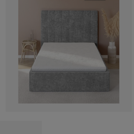
0%
4.76190476190
14.28571428571