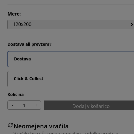
Mere
:
4762%
120x200
4285%
Dostava ali prevzem?
Dostava
Click & Collect
Količina
-
+
Dodaj v košarico
Neomejena vračila
Vračilo brez časovne omejitve - izdelke vrnite v