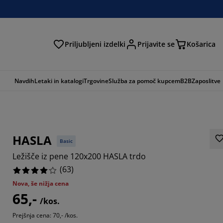
Priljubljeni izdelki
Prijavite se
Košarica
Navdih
Letaki in katalogi
Trgovine
Služba za pomoč kupcem
B2B
Zaposlitve
HASLA
Basic
Ležišče iz pene 120x200 HASLA trdo
(
63
)
Nova, še nižja cena
65,-
1905%
/kos.
Prejšnja cena: 70,- /kos.
9047%