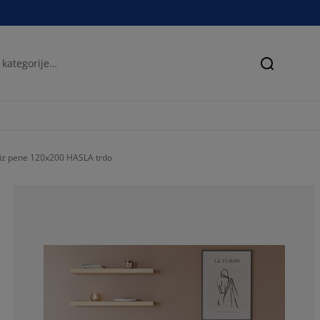
Iskanje
 iz pene 120x200 HASLA trdo
61.90476190476
19.04761904761