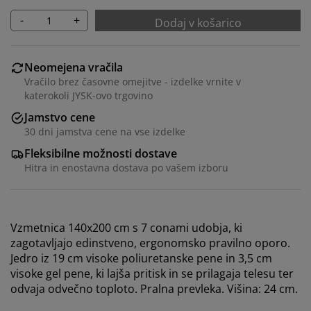
-
+
Dodaj v košarico
Neomejena vračila
Vračilo brez časovne omejitve - izdelke vrnite v
katerokoli JYSK-ovo trgovino
Jamstvo cene
30 dni jamstva cene na vse izdelke
Fleksibilne možnosti dostave
Hitra in enostavna dostava po vašem izboru
Prilagajamo vašo uporabniško izkušnjo
Vzmetnica 140x200 cm s 7 conami udobja, ki
zagotavljajo edinstveno, ergonomsko pravilno oporo.
V JYSK-u uporabljamo piškotke in mobilne
Jedro iz 19 cm visoke poliuretanske pene in 3,5 cm
identifikatorje za zagotavljanje dobre izkušnje ob
visoke gel pene, ki lajša pritisk in se prilagaja telesu ter
obisku našega spletnega mesta. Piškotki zbirajo
odvaja odvečno toploto. Pralna prevleka. Višina: 24 cm.
podatke o vas za zagotavljanje funkcionalnosti,