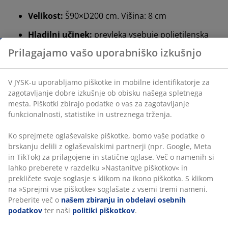
identifikatorje za zagotavljanje dobre izkušnje ob
Velikost:
Š90×D200 cm. Višina: 8 cm
obisku našega spletnega mesta. Piškotki zbirajo
podatke o vas za zagotavljanje funkcionalnosti,
Hladilni učinek:
prevleka vsebuje polietilenska
statistike in ustreznega trženja.
vlakna, ki so naravno hladna na otip
Ko sprejmete oglaševalske piškotke, bomo vaše
Zračna spominska pena:
razbremenilna in
podatke o brskanju delili z oglaševalskimi partnerji
elastična
(npr. Google, Meta in TikTok) za prilagojene in statične
OEKO-TEX® STANDARD 100:
testirano na
oglase. Več o namenih si lahko preberete v razdelku
škodljive snovi
»Nastanitve piškotkov« in prekličete svoje soglasje s
klikom na ikono piškotka. S klikom na »Sprejmi vse
Pralna prevleka:
prevleka je snemljiva in pralna
piškotke« soglašate z vsemi tremi nameni. Preberite
pri 40 °C
več o
našem zbiranju in obdelavi osebnih podatkov
ter naši
politiki piškotkov
.
WELLPUR®:
skandinavska blagovna znamka
izdelkov za spanje, ekskluzivno v JYSK-u
Hladilni učinek
Prevleka vsebuje polietilenska vlakna, ki učinkovito
odvajajo toploto in zagotavljajo takojšen hladilni
občutek.