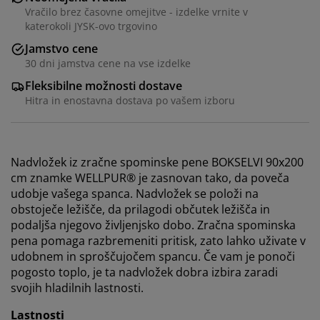
Vračilo brez časovne omejitve - izdelke vrnite v
katerokoli JYSK-ovo trgovino
Jamstvo cene
30 dni jamstva cene na vse izdelke
Fleksibilne možnosti dostave
Hitra in enostavna dostava po vašem izboru
Nadvložek iz zračne spominske pene BOKSELVI 90x200
cm znamke WELLPUR® je zasnovan tako, da poveča
udobje vašega spanca. Nadvložek se položi na
obstoječe ležišče, da prilagodi občutek ležišča in
podaljša njegovo življenjsko dobo. Zračna spominska
pena pomaga razbremeniti pritisk, zato lahko uživate v
udobnem in sproščujočem spancu. Če vam je ponoči
pogosto toplo, je ta nadvložek dobra izbira zaradi
Prilagajamo vašo uporabniško izkušnjo
svojih hladilnih lastnosti.
Lastnosti
V JYSK-u uporabljamo piškotke in mobilne