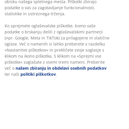
obisku našega spletnega mesta. Piškotki zbirajo
zagotavljajo edinstveno, ergonomsko pravilno
podatke o vas za zagotavljanje funkcionalnosti,
podporo. Vzmetnica je podložena s hladno peno.
statistike in ustreznega trženja.
Pralna prevleka z mehkim, gostim prešitjem. Prevleka
vsebuje vlakna TENCEL™ Lyocell z učinkovito regulacijo
Ko sprejmete oglaševalske piškotke, bomo vaše
vlage za naraven občutek suhosti. 80x200 cm. Višina: 25
podatke o brskanju delili z oglaševalskimi partnerji
cm.
(npr. Google, Meta in TikTok) za prilagojene in statične
oglase. Več o namenih si lahko preberete v razdelku
Inventarna številka: 3398129
»Nastanitve piškotkov« in prekličete svoje soglasje s
klikom na ikono piškotka. S klikom na »Sprejmi vse
piškotke« soglašate z vsemi tremi nameni. Preberite
več o
našem zbiranju in obdelavi osebnih podatkov
Podatki o izdelku
ter naši
politiki piškotkov
.
Ocene
(
17
)