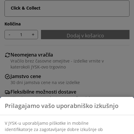
Click & Collect
Količina
-
+
Dodaj v košarico
Neomejena vračila
Vračilo brez časovne omejitve - izdelke vrnite v
katerokoli JYSK-ovo trgovino
Jamstvo cene
30 dni jamstva cene na vse izdelke
Fleksibilne možnosti dostave
Hitra in enostavna dostava po vašem izboru
Vzmetnica 90x190 cm z mini žepkastimi vzmetmi (267
g/m²), razdeljena na 7 con udobja, ki zagotavljajo