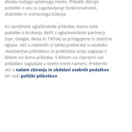
edinstveno, ergonomsko pravilno oporo. Vzmetnica je
polnjena s poliuretansko in spominsko peno, ki lajša
pritisk in se natančno prilagodi obliki vašega telesa.
Pralna prevleka iz 100% poliestra (62% recikliranega) z
gostim prešitjem. Prevleka je obdelana z aloe vero za
mehkobo. Višina: 22 cm.
Inventarna številka: 3277429
Podatki o izdelku
Ocene
(
15
)