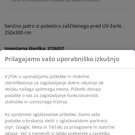
Senčno jadro iz poliestra zaščitenega pred UV-žarki.
250x300 cm
Inventarna številka: 3726037
Navodila za sestavljanje
Prilagajamo vašo uporabniško izkušnjo
Podatki o izdelku
V JYSK-u uporabljamo piškotke in mobilne identifikatorje za
zagotavljanje dobre izkušnje ob obisku našega spletnega
Ocene
mesta. Piškotki zbirajo podatke o vas za zagotavljanje
(
114
)
funkcionalnosti, statistike in ustreznega trženja.
Ko sprejmete oglaševalske piškotke, bomo vaše podatke o