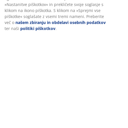
brskanju delili z oglaševalskimi partnerji (npr. Google,
Dostava
Meta in TikTok) za prilagojene in statične oglase. Več o
namenih si lahko preberete v razdelku »Nastanitve
piškotkov« in prekličete svoje soglasje s klikom na ikono
piškotka. S klikom na »Sprejmi vse piškotke« soglašate z
vsemi tremi nameni. Preberite več o
našem zbiranju in
obdelavi osebnih podatkov
ter naši
politiki piškotkov
.