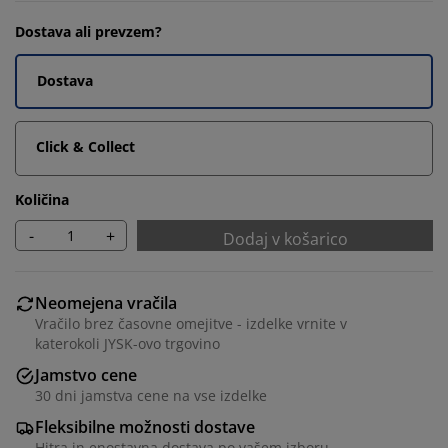
Dostava ali prevzem?
Dostava
Click & Collect
Količina
-
+
Dodaj v košarico
Neomejena vračila
Vračilo brez časovne omejitve - izdelke vrnite v
katerokoli JYSK-ovo trgovino
Jamstvo cene
30 dni jamstva cene na vse izdelke
Fleksibilne možnosti dostave
Hitra in enostavna dostava po vašem izboru