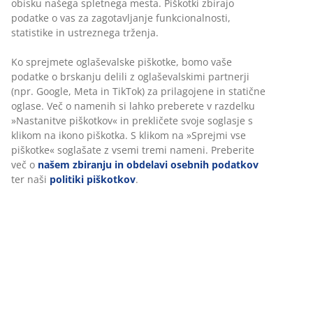
obisku našega spletnega mesta. Piškotki zbirajo
podatke o vas za zagotavljanje funkcionalnosti,
statistike in ustreznega trženja.
Ko sprejmete oglaševalske piškotke, bomo vaše
podatke o brskanju delili z oglaševalskimi partnerji
(npr. Google, Meta in TikTok) za prilagojene in statične
oglase. Več o namenih si lahko preberete v razdelku
»Nastanitve piškotkov« in prekličete svoje soglasje s
klikom na ikono piškotka. S klikom na »Sprejmi vse
piškotke« soglašate z vsemi tremi nameni. Preberite
več o
našem zbiranju in obdelavi osebnih podatkov
ter naši
politiki piškotkov
.