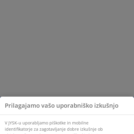
Prilagajamo vašo uporabniško izkušnjo
V JYSK-u uporabljamo piškotke in mobilne
identifikatorje za zagotavljanje dobre izkušnje ob