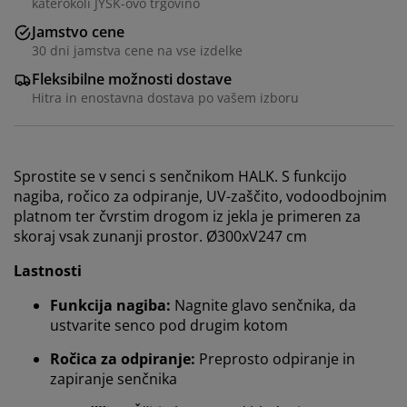
katerokoli JYSK-ovo trgovino
Jamstvo cene
30 dni jamstva cene na vse izdelke
Fleksibilne možnosti dostave
Hitra in enostavna dostava po vašem izboru
Sprostite se v senci s senčnikom HALK. S funkcijo
nagiba, ročico za odpiranje, UV-zaščito, vodoodbojnim
platnom ter čvrstim drogom iz jekla je primeren za
skoraj vsak zunanji prostor. Ø300xV247 cm
Prilagajamo vašo uporabniško izkušnjo
Lastnosti
Funkcija nagiba:
Nagnite glavo senčnika, da
V JYSK-u uporabljamo piškotke in mobilne
identifikatorje za zagotavljanje dobre izkušnje ob
ustvarite senco pod drugim kotom
obisku našega spletnega mesta. Piškotki zbirajo
Ročica za odpiranje:
Preprosto odpiranje in
podatke o vas za zagotavljanje funkcionalnosti,
zapiranje senčnika
statistike in ustreznega trženja.