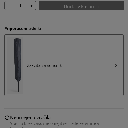
-
+
Dodaj v košarico
Priporočeni izdelki
Zaščita za sončnik
Neomejena vračila
Vračilo brez časovne omejitve - izdelke vrnite v