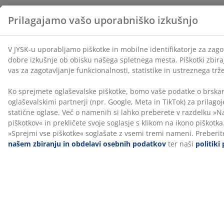
UV-zaščita
Senčnik ima platno iz poliestra, ki je zaščiteno pred UV-
žarki. To pomeni, da lahko prenese izpostavljenost
soncu, ne da bi njegova barva zbledela.
Vodoodbojen
Senčnik ima streho iz poliestra, ki je vodoodbojna. To
vam omogoča, da uživate v svojem zunanjem prostoru,
ne da bi vas skrbelo rahel dež ali rosa.
Ventilacijska odprtina
Prezračevalna odprtina na vrhu zmanjšuje pritisk vetra
in omogoča kroženje zraka. Zato je manjša verjetnost,
da se bo sončnik med močnejšim vetrom prevrnil.
Drog iz jekla
Sončnik ima jeklen drog s prašnim premazom, ki je
hkrati čvrst in vzdržljiv. Teža jeklenega droga pomaga
zagotoviti dobro stabilnost.
Stojalo za senčnik in prevleka