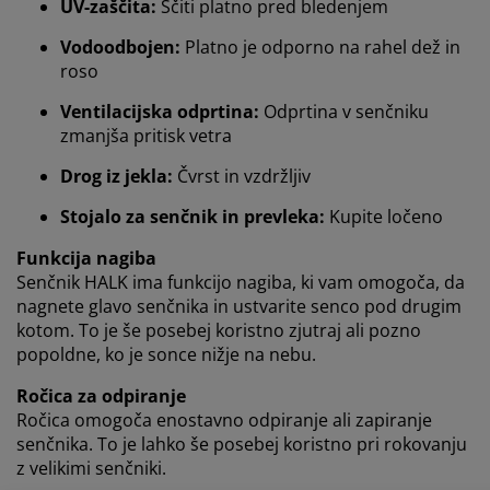
UV-zaščita:
Ščiti platno pred bledenjem
Ko sprejmete oglaševalske piškotke, bomo vaše
podatke o brskanju delili z oglaševalskimi partnerji
Vodoodbojen:
Platno je odporno na rahel dež in
(npr. Google, Meta in TikTok) za prilagojene in statične
roso
oglase. Več o namenih si lahko preberete v razdelku
»Nastanitve piškotkov« in prekličete svoje soglasje s
Ventilacijska odprtina:
Odprtina v senčniku
klikom na ikono piškotka. S klikom na »Sprejmi vse
zmanjša pritisk vetra
piškotke« soglašate z vsemi tremi nameni. Preberite
Drog iz jekla:
Čvrst in vzdržljiv
več o
našem zbiranju in obdelavi osebnih podatkov
ter naši
politiki piškotkov
.
Stojalo za senčnik in prevleka:
Kupite ločeno
Funkcija nagiba
Senčnik HALK ima funkcijo nagiba, ki vam omogoča, da
nagnete glavo senčnika in ustvarite senco pod drugim
kotom. To je še posebej koristno zjutraj ali pozno
popoldne, ko je sonce nižje na nebu.
Ročica za odpiranje
Ročica omogoča enostavno odpiranje ali zapiranje
senčnika. To je lahko še posebej koristno pri rokovanju
z velikimi senčniki.