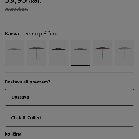
/kos.
79,99 /kos.
Barva
:
temno peščena
Dostava ali prevzem?
Dostava
Click & Collect
Količina