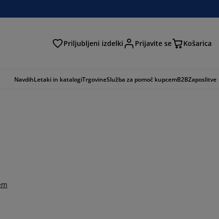
Priljubljeni izdelki
Prijavite se
Košarica
Navdih
Letaki in katalogi
Trgovine
Služba za pomoč kupcem
B2B
Zaposlitve
tem