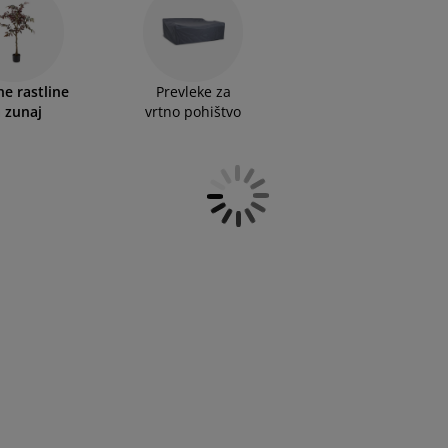
ljo v različnih oblikah, velikostih in vrstah, kar omogoča
ki okus.
e rastline
Prevleke za
a zunaj
vrtno pohištvo