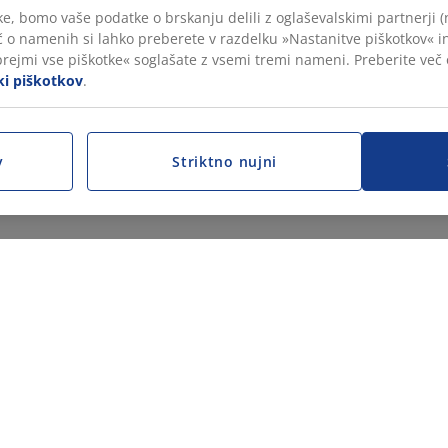
e, bomo vaše podatke o brskanju delili z oglaševalskimi partnerji (
č o namenih si lahko preberete v razdelku »Nastanitve piškotkov« in
prejmi vse piškotke« soglašate z vsemi tremi nameni. Preberite več
iki piškotkov
.
v
Striktno nujni