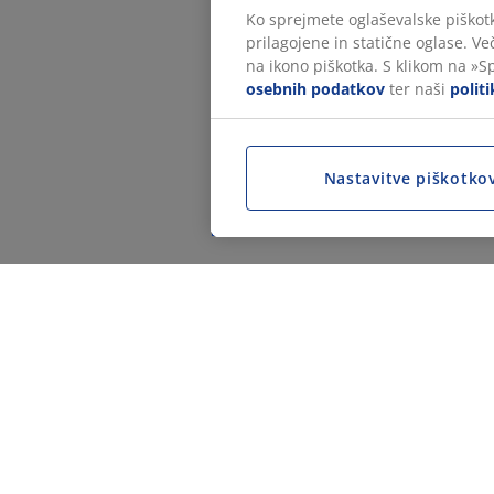
Ko sprejmete oglaševalske piškotk
prilagojene in statične oglase. Ve
na ikono piškotka. S klikom na »S
osebnih podatkov
ter naši
polit
Nastavitve piškotko