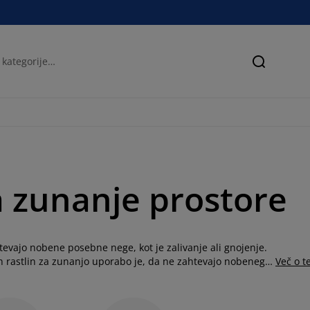
Iskanje
a zunanje prostore
tevajo nobene posebne nege, kot je zalivanje ali gnojenje.
h rastlin za zunanjo uporabo je, da ne zahtevajo nobenega
Več o 
cem ali menjavanje tal. To pomeni, da prihranite čas in
astline so zasnovane tako, da prenesejo različne vremenske
ledenju barv, razpadanju materiala in drugim vremenskim