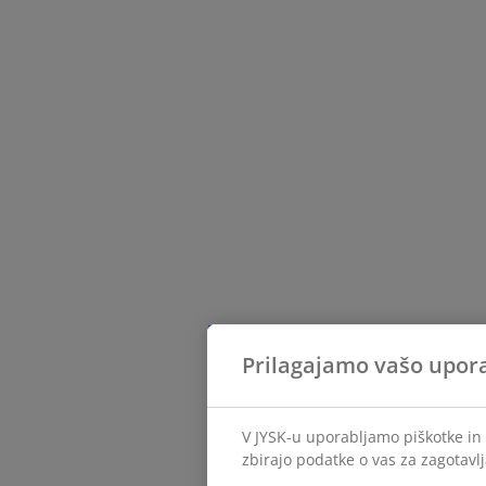
Prilagajamo vašo upor
V JYSK-u uporabljamo piškotke in 
zbirajo podatke o vas za zagotavlj