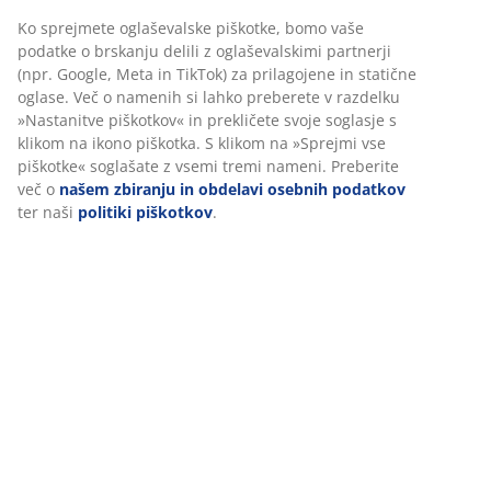
cm
Inventarna številka: 6400019
Prilagajamo vašo uporabniško izkušnjo
Podatki o izdelku
V JYSK-u uporabljamo piškotke in mobilne identifikatorje za
zagotavljanje dobre izkušnje ob obisku našega spletnega mesta.
Piškotki zbirajo podatke o vas za zagotavljanje funkcionalnosti,
statistike in ustreznega trženja.
Ocene
(
58
)
Ko sprejmete oglaševalske piškotke, bomo vaše podatke o
brskanju delili z oglaševalskimi partnerji (npr. Google, Meta in
TikTok) za prilagojene in statične oglase. Več o namenih si lahko
preberete v razdelku »Nastanitve piškotkov« in prekličete svoje
Dostava
soglasje s klikom na ikono piškotka. S klikom na »Sprejmi vse
piškotke« soglašate z vsemi tremi nameni. Preberite več o
naše
zbiranju in obdelavi osebnih podatkov
ter naši
politiki
piškotkov
.