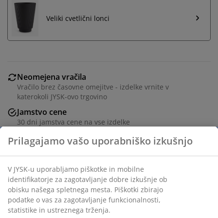
Veliki cvetlični lonci
Neomejena vračila
Vračilo brez časovne omejitve - izdelke vrnite v
katerokoli JYSK-ovo trgovino
Jamstvo cene
30 dni jamstva cene na vse izdelke
Fleksibilne možnosti dostave
Hitra in enostavna dostava po vašem izboru
Zunanja umetna rastlina v realističnem dizajnu trave, z
UV-zaščito. Rastlina za vaš balkon ali teraso, ki ne
potrebuje vzdrževanja in traja zunaj vse leto. Ø20xV90