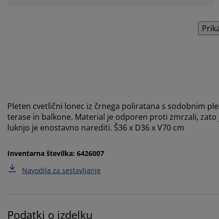
Prik
Pleten cvetlični lonec iz črnega poliratana s sodobnim ple
terase in balkone. Material je odporen proti zmrzali, za
luknjo je enostavno narediti. Š36 x D36 x V70 cm
Inventarna številka: 6426007
Navodila za sestavljanje
Podatki o izdelku