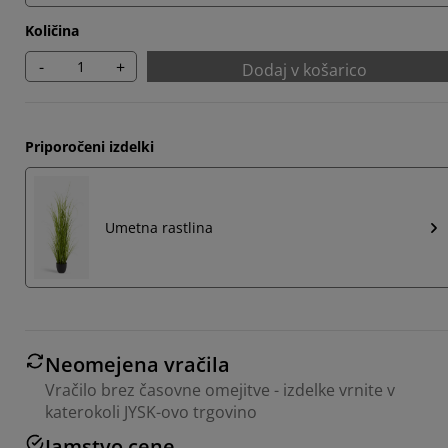
Količina
-
+
Dodaj v košarico
Priporočeni izdelki
Umetna rastlina
Neomejena vračila
Vračilo brez časovne omejitve - izdelke vrnite v
katerokoli JYSK-ovo trgovino
Jamstvo cene