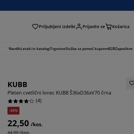
Priljubljeni izdelki
Prijavite se
Košarica
Navdih
Letaki in katalogi
Trgovine
Služba za pomoč kupcem
B2B
Zaposlitve
KUBB
Pleten cvetlični lonec KUBB Š36xD36xV70 črna
(
4
)
-49%
22,50
/kos.
44,99 /kos.