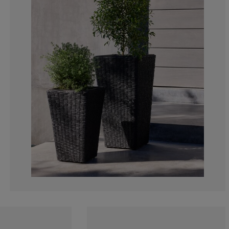
0%
25%
0%