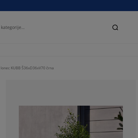
Iskanje
ni lonec KUBB Š36xD36xV70 črna
75%
0%