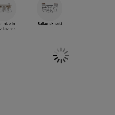
lkon ali teraso.
e mize in
Balkonski seti
iz kovinski