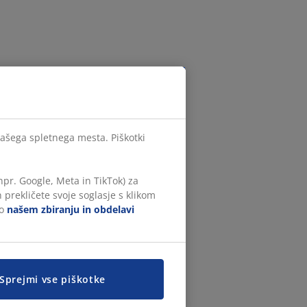
našega spletnega mesta. Piškotki
npr. Google, Meta in TikTok) za
 prekličete svoje soglasje s klikom
 o
našem zbiranju in obdelavi
Sprejmi vse piškotke