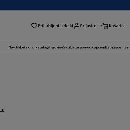
Priljubljeni izdelki
Prijavite se
Košarica
Navdih
Letaki in katalogi
Trgovine
Služba za pomoč kupcem
B2B
Zaposlitve
tem