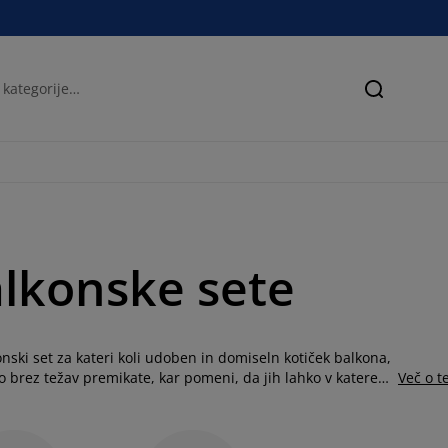
Iskanje
alkonske sete
nski set za kateri koli udoben in domiseln kotiček balkona,
ko brez težav premikate, kar pomeni, da jih lahko v katerem
Več o 
 vrta ali obratno. Kompakten in zložljiv balkonski set je
jši set za balkon so na voljo v več različnih dizajnih in
ncem. Odlična izbira za manjše balkone so tudi zložljivi