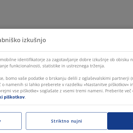
abniško izkušnjo
mobilne identifikatorje za zagotavljanje dobre izkušnje ob obisku 
anje funkcionalnosti, statistike in ustreznega trženja.
e, bomo vaše podatke o brskanju delili z oglaševalskimi partnerji (
č o namenih si lahko preberete v razdelku »Nastanitve piškotkov« in
prejmi vse piškotke« soglašate z vsemi tremi nameni. Preberite več
iki piškotkov
.
v
Striktno nujni