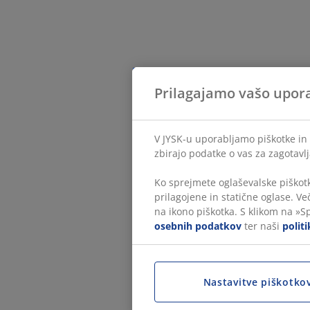
Prilagajamo vašo upor
V JYSK-u uporabljamo piškotke in 
zbirajo podatke o vas za zagotavlj
Ko sprejmete oglaševalske piškotk
prilagojene in statične oglase. Ve
na ikono piškotka. S klikom na »S
osebnih podatkov
ter naši
polit
Nastavitve piškotko