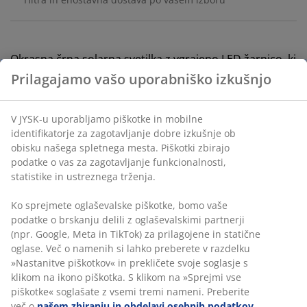
Okrasna črna solarna svetilka z vgrajeno LED žarnico, ki
zagotavlja 8 ur svetlobe. Kopje omogoča namestitev
svetilke v tla za osvetlitev cvetlične grede, poti ali
terase. Solarna svetilka se samodejno vklopi in izklopi
ob zori in mraku. Ø6xV36 cm
Inventarna številka: 6426013
Podatki o izdelku
Prilagajamo vašo uporabniško izkušnjo
Ocene
(
141
)
V JYSK-u uporabljamo piškotke in mobilne identifikatorje za