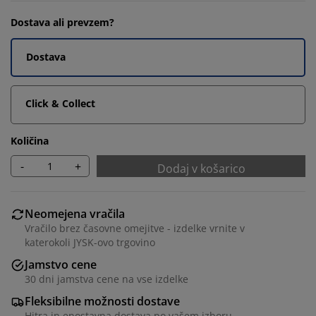
Dostava ali prevzem?
Dostava
Click & Collect
Količina
-
+
Dodaj v košarico
Neomejena vračila
Vračilo brez časovne omejitve - izdelke vrnite v
katerokoli JYSK-ovo trgovino
Jamstvo cene
30 dni jamstva cene na vse izdelke
Fleksibilne možnosti dostave
Hitra in enostavna dostava po vašem izboru