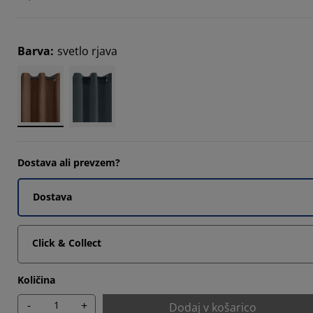
3332%
Barva
:
svetlo rjava
6666%
Dostava ali prevzem?
Dostava
Click & Collect
Količina
-
+
Dodaj v košarico