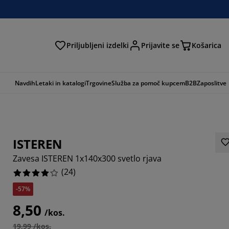
Priljubljeni izdelki
Prijavite se
Košarica
Navdih
Letaki in katalogi
Trgovine
Služba za pomoč kupcem
B2B
Zaposlitve
ISTEREN
Zavesa ISTEREN 1x140x300 svetlo rjava
(
24
)
-57%
6664%
8,50
/kos.
3336%
19,99 /kos.