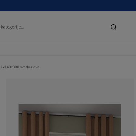
Iskanje
1x140x300 svetlo rjava
54.16666666666
20.83333333333