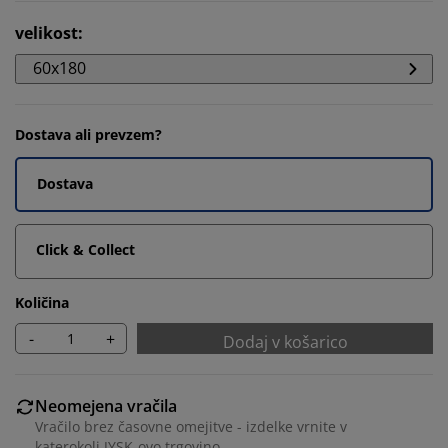
velikost
:
60x180
Dostava ali prevzem?
Dostava
Click & Collect
Količina
-
+
Dodaj v košarico
Neomejena vračila
Vračilo brez časovne omejitve - izdelke vrnite v
katerokoli JYSK-ovo trgovino