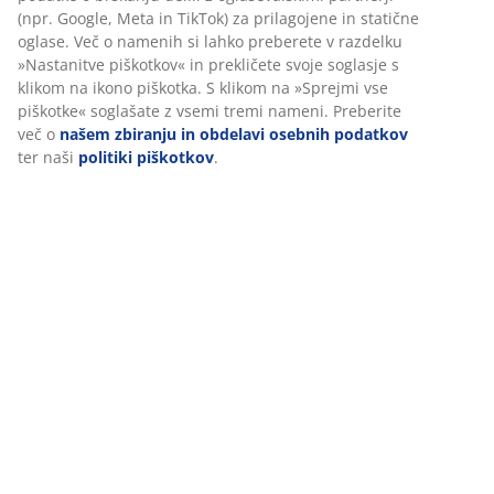
Ocene
(
82
)
Dostava
Prilagajamo vašo uporabniško izkušnjo
V JYSK-u uporabljamo piškotke in mobilne identifikatorje za zago
dobre izkušnje ob obisku našega spletnega mesta. Piškotki zbira
podatke o vas za zagotavljanje funkcionalnosti, statistike in ust
trženja.
Ko sprejmete oglaševalske piškotke, bomo vaše podatke o brskanj
z oglaševalskimi partnerji (npr. Google, Meta in TikTok) za prilag
statične oglase. Več o namenih si lahko preberete v razdelku »N
piškotkov« in prekličete svoje soglasje s klikom na ikono piškotka
klikom na »Sprejmi vse piškotke« soglašate z vsemi tremi namen