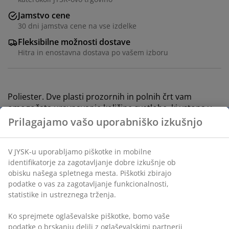
Jamstvo cene
30 dni jamstva cene na vse izdelke
Fleksibilne možnosti dostave
Hitra in enostavna dostava po vašem izboru
Poliester. Dve plasti prozornih in polnih črt vam
omogočata uravnavanje količine svetlobe, ki vstopa v
prostor. S kroglično verigo. 60x180 cm
Inventarna številka: 5532510
Navodila za sestavljanje
Podatki o izdelku