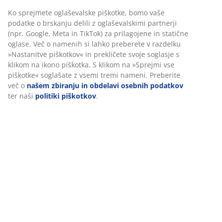
Inventarna številka: 5530854
V JYSK-u uporabljamo piškotke in mobilne identifikatorje za
zagotavljanje dobre izkušnje ob obisku našega spletnega
Navodila za sestavljanje
mesta. Piškotki zbirajo podatke o vas za zagotavljanje
funkcionalnosti, statistike in ustreznega trženja.
Ko sprejmete oglaševalske piškotke, bomo vaše podatke o
Podatki o izdelku
brskanju delili z oglaševalskimi partnerji (npr. Google, Meta
in TikTok) za prilagojene in statične oglase. Več o namenih si
lahko preberete v razdelku »Nastanitve piškotkov« in
prekličete svoje soglasje s klikom na ikono piškotka. S klikom
Ocene
na »Sprejmi vse piškotke« soglašate z vsemi tremi nameni.
(
438
)
Preberite več o
našem zbiranju in obdelavi osebnih
podatkov
ter naši
politiki piškotkov
.
Dostava