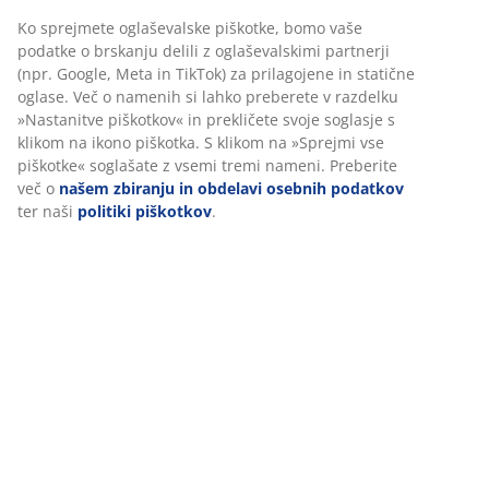
Inventarna številka: 5530833
Ko sprejmete oglaševalske piškotke, bomo vaše
Navodila za sestavljanje
podatke o brskanju delili z oglaševalskimi partnerji
(npr. Google, Meta in TikTok) za prilagojene in statične
oglase. Več o namenih si lahko preberete v razdelku
»Nastanitve piškotkov« in prekličete svoje soglasje s
Podatki o izdelku
klikom na ikono piškotka. S klikom na »Sprejmi vse
piškotke« soglašate z vsemi tremi nameni. Preberite
več o
našem zbiranju in obdelavi osebnih podatkov
ter naši
politiki piškotkov
.
Ocene
(
611
)
Dostava