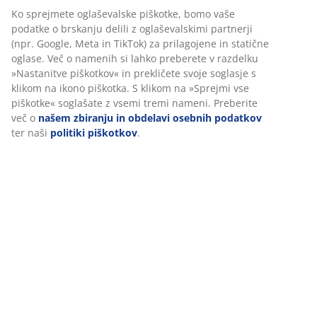
Navodila za sestavljanje
Podatki o izdelku
Ocene
(
18
)
Dostava