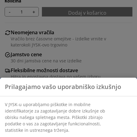
Količina
-
+
Dodaj v košarico
Neomejena vračila
Vračilo brez časovne omejitve - izdelke vrnite v
katerokoli JYSK-ovo trgovino
Jamstvo cene
30 dni jamstva cene na vse izdelke
Fleksibilne možnosti dostave
Hitra in enostavna dostava po vašem izboru
Poliester. S kroglično vrvico in srebrno podlago, ki
odbija toploto. Širino lahko po potrebi skrajšate.
Š120xV170 cm
Inventarna številka: 5590007